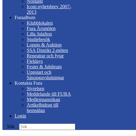
Nostalgi
Icom nyhetsbrev 2007-
2013
Furaalbum
Klubblokalen
Fura Årsmöten
Lilla Julafton
Studiebesök
Loppis & Auktion
SSA Distrikt 2-möten
Repeatrar och fyrar
Fieldays
Fester & Jubileum
Uppstart och
Säsongavslutningar
Kontakta Fura
Styrelsen
Meddelande till FURA
Medlemsansökan
Artikelbidrag till
hemsidan
Login
Sök