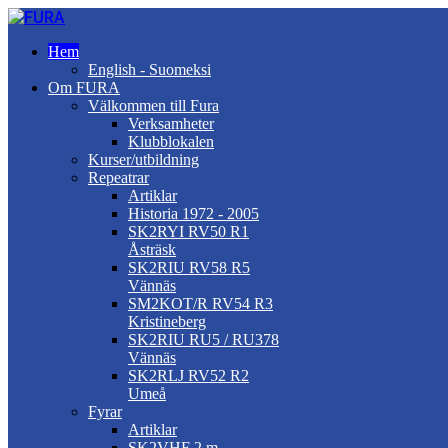
Hem
English - Suomeksi
Om FURA
Välkommen till Fura
Verksamheter
Klubblokalen
Kurser/utbildning
Repeatrar
Artiklar
Historia 1972 - 2005
SK2RYI RV50 R1
Åsträsk
SK2RIU RV58 R5
Vännäs
SM2KOT/R RV54 R3
Kristineberg
SK2RIU RU5 / RU378
Vännäs
SK2RLJ RV52 R2
Umeå
Fyrar
Artiklar
SK2VHF 2 m