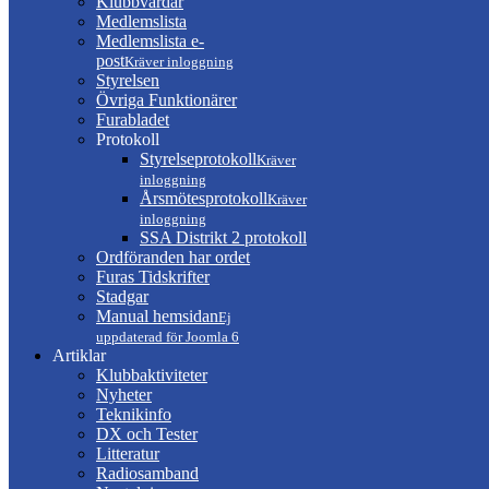
Klubbvärdar
Medlemslista
Medlemslista e-
post
Kräver inloggning
Styrelsen
Övriga Funktionärer
Furabladet
Protokoll
Styrelseprotokoll
Kräver
inloggning
Årsmötesprotokoll
Kräver
inloggning
SSA Distrikt 2 protokoll
Ordföranden har ordet
Furas Tidskrifter
Stadgar
Manual hemsidan
Ej
uppdaterad för Joomla 6
Artiklar
Klubbaktiviteter
Nyheter
Teknikinfo
DX och Tester
Litteratur
Radiosamband