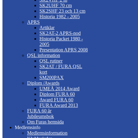
SK2UHF 70 cm
SK2SHF 23 och 13 cm
Historia 1982 - 2005
APRS
Artiklar
SK2AT-2 APRS-nod
Historia Packet 1980 -
2005
Presentation APRS 2008
QSL information
QSL rutiner
SK2AT / FURA QSL
kort
SM200PAX
Diplom /Awards
UMEÅ 2014 Award
Diplom FURA 60
Award FURA 60
FURA Award 2013
FURA 60 år
Jubileumsbok
Om Furas hemsida
Medlemsinfo
Medlemsinformation