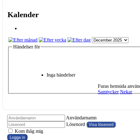
Kalender
Händelser för
Inga händelser
Furas hemsida använd
Samtycker
Nekar
Användarnamn
Lösenord
Visa lösenord
Kom ihåg mig
Logga in