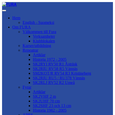
Hem
English - Suomeksi
Om FURA
Välkommen till Fura
Verksamheter
Klubblokalen
Kurser/utbildning
Repeatrar
Artiklar
Historia 1972 - 2005
SK2RYI RV50 R1 Åsträsk
SK2RIU RV58 R5 Vännäs
SM2KOT/R RV54 R3 Kristineberg
SK2RIU RU5 / RU378 Vännäs
SK2RLJ RV52 R2 Umeå
Fyrar
Artiklar
SK2VHF 2 m
SK2UHF 70 cm
SK2SHF 23 och 13 cm
Historia 1982 - 2005
APRS