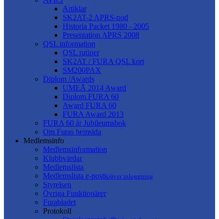
Artiklar
SK2AT-2 APRS-nod
Historia Packet 1980 - 2005
Presentation APRS 2008
QSL information
QSL rutiner
SK2AT / FURA QSL kort
SM200PAX
Diplom /Awards
UMEÅ 2014 Award
Diplom FURA 60
Award FURA 60
FURA Award 2013
FURA 60 år Jubileumsbok
Om Furas hemsida
Medlemsinfo
Medlemsinformation
Klubbvärdar
Medlemslista
Medlemslista e-post
Kräver inloggning
Styrelsen
Övriga Funktionärer
Furabladet
Protokoll