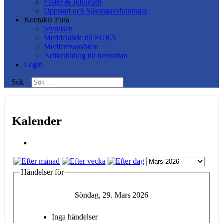
Fester & Jubileum
Uppstart och Säsongavslutningar
Kontakta Fura
Styrelsen
Meddelande till FURA
Medlemsansökan
Artikelbidrag till hemsidan
Login
Sök
Kalender
Händelser för
Söndag, 29. Mars 2026
Inga händelser