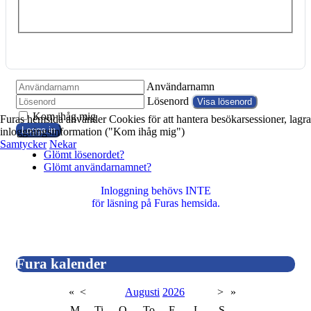
Användarnamn
Lösenord
Visa lösenord
Kom ihåg mig
Furas hemsida använder Cookies för att hantera besökarsessioner, lagra
Logga in
inloggningsinformation ("Kom ihåg mig")
Samtycker
Nekar
Glömt lösenordet?
Glömt användarnamnet?
Inloggning behövs INTE
för läsning på Furas hemsida.
Fura kalender
«
<
Augusti
2026
>
»
M
Ti
O
To
F
L
S