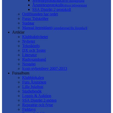
Styrelseprotokoll
Kräver inloggning
Årsmötesprotokoll
Kräver inloggning
SSA Distrikt 2 protokoll
Ordföranden har ordet
Furas Tidskrifter
Stadgar
Manual hemsidan
Ej uppdaterad för Joomla 6
Artiklar
Klubbaktiviteter
Nyheter
Teknikinfo
DX och Tester
Litteratur
Radiosamband
Nostalgi
Icom nyhetsbrev 2007-2013
Furaalbum
Klubblokalen
Fura Årsmöten
Lilla Julafton
Studiebesök
Loppis & Auktion
SSA Distrikt 2-möten
Repeatrar och fyrar
Fieldays