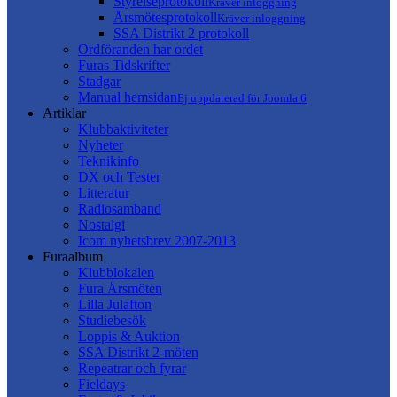
Styrelseprotokoll
Kräver inloggning
Årsmötesprotokoll
Kräver inloggning
SSA Distrikt 2 protokoll
Ordföranden har ordet
Furas Tidskrifter
Stadgar
Manual hemsidan
Ej uppdaterad för Joomla 6
Artiklar
Klubbaktiviteter
Nyheter
Teknikinfo
DX och Tester
Litteratur
Radiosamband
Nostalgi
Icom nyhetsbrev 2007-2013
Furaalbum
Klubblokalen
Fura Årsmöten
Lilla Julafton
Studiebesök
Loppis & Auktion
SSA Distrikt 2-möten
Repeatrar och fyrar
Fieldays