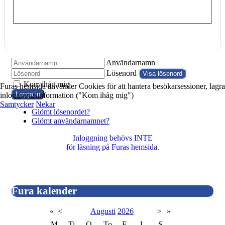
Användarnamn
Lösenord
Visa lösenord
Kom ihåg mig
Furas hemsida använder Cookies för att hantera besökarsessioner, lagra
Logga in
inloggningsinformation ("Kom ihåg mig")
Samtycker
Nekar
Glömt lösenordet?
Glömt användarnamnet?
Inloggning behövs INTE
för läsning på Furas hemsida.
Fura kalender
«
<
Augusti
2026
>
»
M
Ti
O
To
F
L
S