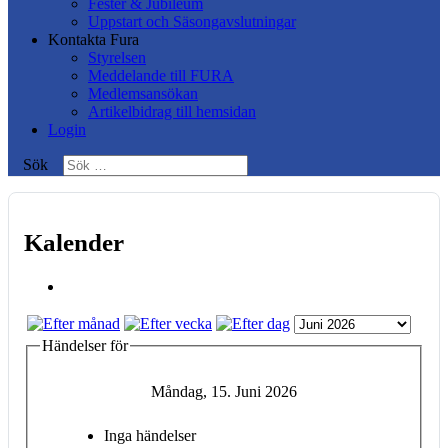
Fester & Jubileum
Uppstart och Säsongavslutningar
Kontakta Fura
Styrelsen
Meddelande till FURA
Medlemsansökan
Artikelbidrag till hemsidan
Login
Sök
Kalender
Händelser för
Måndag, 15. Juni 2026
Inga händelser