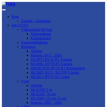
Hem
English - Suomeksi
Om FURA
Välkommen till Fura
Verksamheter
Klubblokalen
Kurser/utbildning
Repeatrar
Artiklar
Historia 1972 - 2005
SK2RYI RV50 R1 Åsträsk
SK2RIU RV58 R5 Vännäs
SM2KOT/R RV54 R3 Kristineberg
SK2RIU RU5 / RU378 Vännäs
SK2RLJ RV52 R2 Umeå
Fyrar
Artiklar
SK2VHF 2 m
SK2UHF 70 cm
SK2SHF 23 och 13 cm
Historia 1982 - 2005
APRS