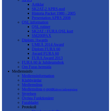
Artiklar
SK2AT-2 APRS-nod
Historia Packet 1980 - 2005
Presentation APRS 2008
QSL information
QSL rutiner
SK2AT / FURA QSL kort
SM200PAX
Diplom /Awards
UMEÅ 2014 Award
Diplom FURA 60
Award FURA 60
FURA Award 2013
FURA 60 år Jubileumsbok
Om Furas hemsida
Medlemsinfo
Medlemsinformation
Klubbvärdar
Medlemslista
Medlemslista e-post
Kräver inloggning
Styrelsen
Övriga Funktionärer
Furabladet
Protokoll