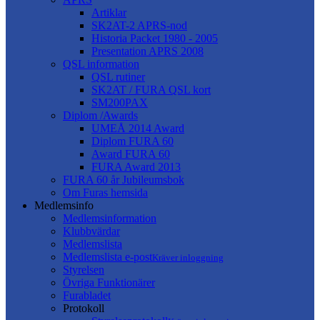
Artiklar
SK2AT-2 APRS-nod
Historia Packet 1980 - 2005
Presentation APRS 2008
QSL information
QSL rutiner
SK2AT / FURA QSL kort
SM200PAX
Diplom /Awards
UMEÅ 2014 Award
Diplom FURA 60
Award FURA 60
FURA Award 2013
FURA 60 år Jubileumsbok
Om Furas hemsida
Medlemsinfo
Medlemsinformation
Klubbvärdar
Medlemslista
Medlemslista e-post
Kräver inloggning
Styrelsen
Övriga Funktionärer
Furabladet
Protokoll