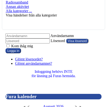
Radiosamband
Annan aktivitet
Alla kategorier ...
Visa händelser från alla kategorier
Användarnamn
Lösenord
Visa lösenord
Kom ihåg mig
Logga in
Glömt lösenordet?
Glömt användarnamnet?
Inloggning behövs INTE
för läsning på Furas hemsida.
Fura kalender
«
<
Augusti
2026
>
»