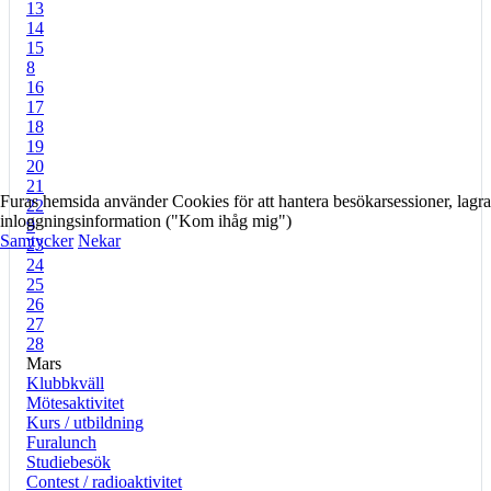
13
14
15
8
16
17
18
19
20
21
Furas hemsida använder Cookies för att hantera besökarsessioner, lagra
22
inloggningsinformation ("Kom ihåg mig")
9
Samtycker
Nekar
23
24
25
26
27
28
Mars
Klubbkväll
Mötesaktivitet
Kurs / utbildning
Furalunch
Studiebesök
Contest / radioaktivitet