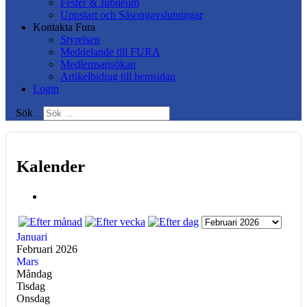
Fester & Jubileum
Uppstart och Säsongavslutningar
Kontakta Fura
Styrelsen
Meddelande till FURA
Medlemsansökan
Artikelbidrag till hemsidan
Login
Sök
Kalender
Januari
Februari 2026
Mars
Måndag
Tisdag
Onsdag