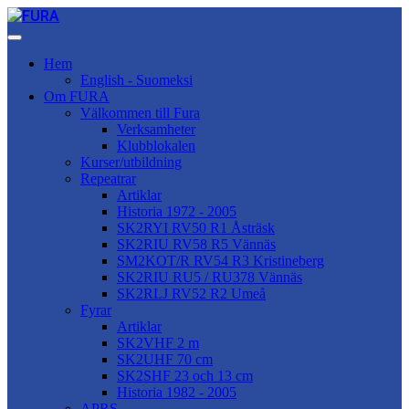
Hem
English - Suomeksi
Om FURA
Välkommen till Fura
Verksamheter
Klubblokalen
Kurser/utbildning
Repeatrar
Artiklar
Historia 1972 - 2005
SK2RYI RV50 R1 Åsträsk
SK2RIU RV58 R5 Vännäs
SM2KOT/R RV54 R3 Kristineberg
SK2RIU RU5 / RU378 Vännäs
SK2RLJ RV52 R2 Umeå
Fyrar
Artiklar
SK2VHF 2 m
SK2UHF 70 cm
SK2SHF 23 och 13 cm
Historia 1982 - 2005
APRS