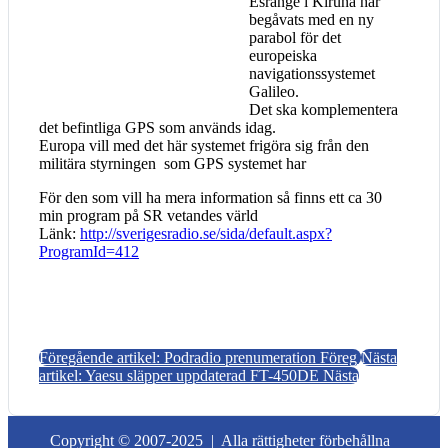
Esrange i Kiruna har
begåvats med en ny
parabol för det
europeiska
navigationssystemet
Galileo.
Det ska komplementera
det befintliga GPS som används idag.
Europa vill med det här systemet frigöra sig från den
militära styrningen som GPS systemet har
För den som vill ha mera information så finns ett ca 30
min program på SR vetandes värld
Länk:
http://sverigesradio.se/sida/default.aspx?
ProgramId=412
Föregående artikel: Podradio prenumeration
Föreg
Nästa
artikel: Yaesu släpper uppdaterad FT-450DE
Nästa
Copyright © 2007-2025 |
Alla rättigheter förbehållna