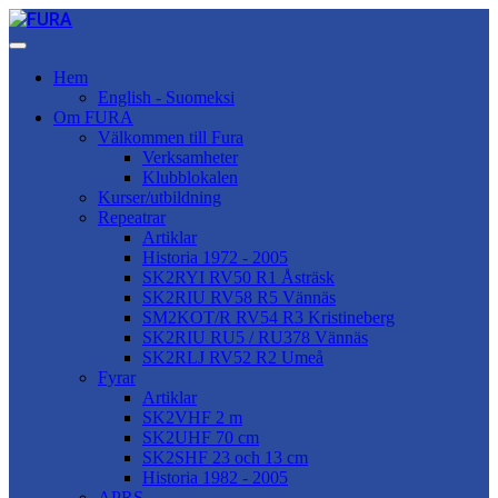
Hem
English - Suomeksi
Om FURA
Välkommen till Fura
Verksamheter
Klubblokalen
Kurser/utbildning
Repeatrar
Artiklar
Historia 1972 - 2005
SK2RYI RV50 R1 Åsträsk
SK2RIU RV58 R5 Vännäs
SM2KOT/R RV54 R3 Kristineberg
SK2RIU RU5 / RU378 Vännäs
SK2RLJ RV52 R2 Umeå
Fyrar
Artiklar
SK2VHF 2 m
SK2UHF 70 cm
SK2SHF 23 och 13 cm
Historia 1982 - 2005
APRS