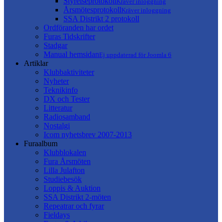
Styrelseprotokoll
Kräver inloggning
Årsmötesprotokoll
Kräver inloggning
SSA Distrikt 2 protokoll
Ordföranden har ordet
Furas Tidskrifter
Stadgar
Manual hemsidan
Ej uppdaterad för Joomla 6
Artiklar
Klubbaktiviteter
Nyheter
Teknikinfo
DX och Tester
Litteratur
Radiosamband
Nostalgi
Icom nyhetsbrev 2007-2013
Furaalbum
Klubblokalen
Fura Årsmöten
Lilla Julafton
Studiebesök
Loppis & Auktion
SSA Distrikt 2-möten
Repeatrar och fyrar
Fieldays