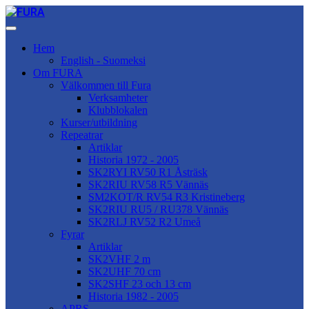
Hem
English - Suomeksi
Om FURA
Välkommen till Fura
Verksamheter
Klubblokalen
Kurser/utbildning
Repeatrar
Artiklar
Historia 1972 - 2005
SK2RYI RV50 R1 Åsträsk
SK2RIU RV58 R5 Vännäs
SM2KOT/R RV54 R3 Kristineberg
SK2RIU RU5 / RU378 Vännäs
SK2RLJ RV52 R2 Umeå
Fyrar
Artiklar
SK2VHF 2 m
SK2UHF 70 cm
SK2SHF 23 och 13 cm
Historia 1982 - 2005
APRS