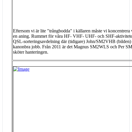
Eftersom vi är lite "trångbodda" i källaren måste vi koncentrera
en aning. Rummet för våra HF- VHF- UHF- och SHF-aktivitete
QSL-sorteringsavdelning där (tidigare) John/SM2VHB (bilden) u
kanonbra jobb. Från 2011 är det Magnus SM2WLS och Per S
sköter hanteringen.