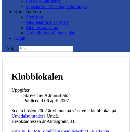
Fester & Jubileum
Uppstart och Säsongavslutningar
Kontakta Fura
Styrelsen
Meddelande till FURA
Medlemsansökan
Artikelbidrag till hemsidan
Login
Sök
Klubblokalen
Uppgifter
Skriven av
Administrator
Publicerad 06 april 2007
Sedan hösten 2002 är vi inne på vår tredje klubblokal på
Umedalsområdet
i Umeå.
Besöksadressen är Aktrisgränd 31.
Hitta till FURA, omr
ådesbild
. (
Karta via