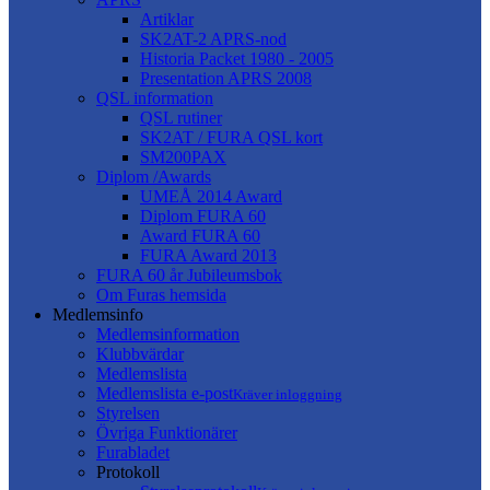
Artiklar
SK2AT-2 APRS-nod
Historia Packet 1980 - 2005
Presentation APRS 2008
QSL information
QSL rutiner
SK2AT / FURA QSL kort
SM200PAX
Diplom /Awards
UMEÅ 2014 Award
Diplom FURA 60
Award FURA 60
FURA Award 2013
FURA 60 år Jubileumsbok
Om Furas hemsida
Medlemsinfo
Medlemsinformation
Klubbvärdar
Medlemslista
Medlemslista e-post
Kräver inloggning
Styrelsen
Övriga Funktionärer
Furabladet
Protokoll