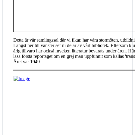
Detta är vår samlingssal där vi fikar, har våra stormöten, utbild
Längst ner till vänster ser ni delar av vårt bibliotek. Eftersom k
årig tillvaro har också mycken litteratur bevarats under åren. Hä
läsa första reportaget om en grej man uppfunnit som kallas 'transist
Året var 1949.