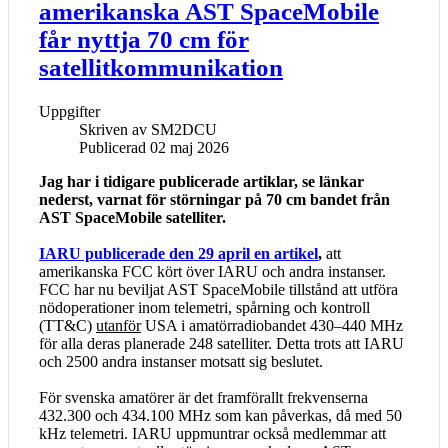
amerikanska AST SpaceMobile
får nyttja 70 cm för
satellitkommunikation
Uppgifter
Skriven av
SM2DCU
Publicerad 02 maj 2026
Jag har i tidigare publicerade artiklar, se länkar
nederst, varnat för störningar på 70 cm bandet från
AST SpaceMobile satelliter.
IARU publicerade den 29 april en artikel
,
att
amerikanska FCC kört över IARU och andra instanser.
FCC har nu beviljat AST SpaceMobile tillstånd att utföra
nödoperationer inom telemetri, spårning och kontroll
(TT&C)
utanför
USA i amatörradiobandet 430–440 MHz
för alla deras planerade 248 satelliter. Detta trots att IARU
och 2500 andra instanser motsatt sig beslutet.
För svenska amatörer är det framförallt frekvenserna
432.300 och 434.100 MHz som kan påverkas, då med 50
kHz telemetri. IARU uppmuntrar också medlemmar att