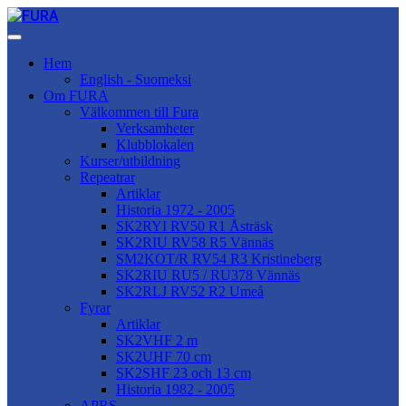
Hem
English - Suomeksi
Om FURA
Välkommen till Fura
Verksamheter
Klubblokalen
Kurser/utbildning
Repeatrar
Artiklar
Historia 1972 - 2005
SK2RYI RV50 R1 Åsträsk
SK2RIU RV58 R5 Vännäs
SM2KOT/R RV54 R3 Kristineberg
SK2RIU RU5 / RU378 Vännäs
SK2RLJ RV52 R2 Umeå
Fyrar
Artiklar
SK2VHF 2 m
SK2UHF 70 cm
SK2SHF 23 och 13 cm
Historia 1982 - 2005
APRS