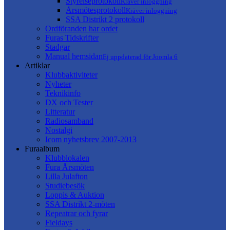
Styrelseprotokoll
Kräver inloggning
Årsmötesprotokoll
Kräver inloggning
SSA Distrikt 2 protokoll
Ordföranden har ordet
Furas Tidskrifter
Stadgar
Manual hemsidan
Ej uppdaterad för Joomla 6
Artiklar
Klubbaktiviteter
Nyheter
Teknikinfo
DX och Tester
Litteratur
Radiosamband
Nostalgi
Icom nyhetsbrev 2007-2013
Furaalbum
Klubblokalen
Fura Årsmöten
Lilla Julafton
Studiebesök
Loppis & Auktion
SSA Distrikt 2-möten
Repeatrar och fyrar
Fieldays