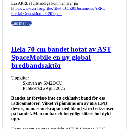
Läs ARRLs fullständiga kommentarer på
https://www.arrl.org/files/file/FCC%20Documents/ARRL-
Partial-Opposition-25-201.pdf
Läs mer …
Hela 70 cm bandet hotat av AST
SpaceMobile en ny global
bredbandsaktör
Uppgifter
Skriven av
SM2DCU
Publicerad 29 juli 2025
Bandet är förvisso inte ett exklusivt band för oss
radioamatörer. Vilket vi påminns om av alla LPD
device, m.m. som skräpar ned bland våra frekvenser
på bandet. Men nu har ett betydligt större hot dykt
upp.