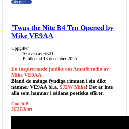
Läs mer …
'Twas the Nite B4 Ten Opened by
Mike VE9AA
Uppgifter
Skriven av
SE2T
Publicerad 13 december 2025
En inspirerande juldikt om Amatörradio av
Mike VE9AA.
Bland de många fyndiga rimmen i sin dikt
nämner VE9AA bl.a.
SJ2W Mike
! Det är inte
alla som hamnar i sådana poetiska sfärer.
God Jul!
SE2T/Kurt