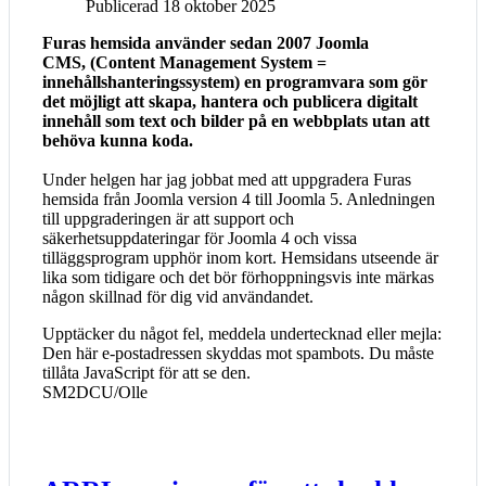
Publicerad 18 oktober 2025
Furas hemsida använder sedan 2007 Joomla
CMS, (Content Management System =
innehållshanteringssystem) en programvara som gör
det möjligt att skapa, hantera och publicera digitalt
innehåll som text och bilder på en webbplats utan att
behöva kunna koda.
Under helgen har jag jobbat med att uppgradera Furas
hemsida från Joomla version 4 till Joomla 5. Anledningen
till uppgraderingen är att support och
säkerhetsuppdateringar för Joomla 4 och vissa
tilläggsprogram upphör inom kort. Hemsidans utseende är
lika som tidigare och det bör förhoppningsvis inte märkas
någon skillnad för dig vid användandet.
Upptäcker du något fel, meddela undertecknad eller mejla:
Den här e-postadressen skyddas mot spambots. Du måste
tillåta JavaScript för att se den.
SM2DCU/Olle