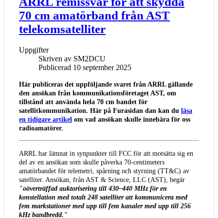
ARRL remissvar för att skydda
70 cm amatörband från AST
telekomsatelliter
Uppgifter
Skriven av
SM2DCU
Publicerad 10 september 2025
Här publiceras det uppföljande svaret från ARRL gällande
den ansökan från kommunikationsföretaget AST, om
tillstånd att använda hela 70 cm bandet för
satellitkommunikation. Här på Furasidan dan kan du
läsa
en tidigare artikel
om vad ansökan skulle innebära för oss
radioamatörer.
ARRL har lämnat in synpunkter till FCC för att motsätta sig en
del av en ansökan som skulle påverka 70-centimeters
amatörbandet för telemetri, spårning och styrning (TT&C) av
satelliter. Ansökan, från AST & Science, LLC (AST), begär
"oöverträffad auktorisering till 430–440 MHz för en
konstellation med totalt 248 satelliter att kommunicera med
fem markstationer med upp till fem kanaler med upp till 256
kHz bandbredd."