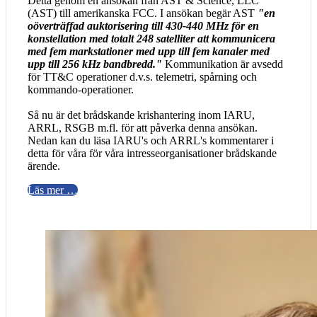
Detta genom en ansökan från AST & Science, LLC
(AST) till amerikanska FCC. I ansökan begär AST
"en
oöverträffad auktorisering till 430-440 MHz för en
konstellation med totalt 248 satelliter att kommunicera
med fem markstationer med upp till fem kanaler med
upp till 256 kHz bandbredd."
Kommunikation är avsedd
för TT&C operationer d.v.s. telemetri, spårning och
kommando-operationer.
Så nu är det brådskande krishantering inom IARU,
ARRL, RSGB m.fl. för att påverka denna ansökan.
Nedan kan du läsa IARU's och ARRL's kommentarer i
detta för våra för våra intresseorganisationer brådskande
ärende.
Läs mer …