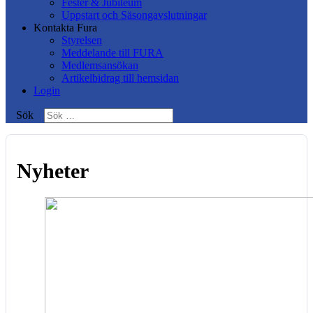
Fester & Jubileum
Uppstart och Säsongavslutningar
Kontakta Fura
Styrelsen
Meddelande till FURA
Medlemsansökan
Artikelbidrag till hemsidan
Login
Sök
Nyheter