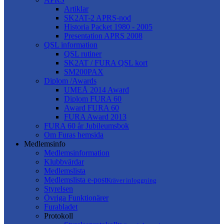
Artiklar
SK2AT-2 APRS-nod
Historia Packet 1980 - 2005
Presentation APRS 2008
QSL information
QSL rutiner
SK2AT / FURA QSL kort
SM200PAX
Diplom /Awards
UMEÅ 2014 Award
Diplom FURA 60
Award FURA 60
FURA Award 2013
FURA 60 år Jubileumsbok
Om Furas hemsida
Medlemsinfo
Medlemsinformation
Klubbvärdar
Medlemslista
Medlemslista e-post
Kräver inloggning
Styrelsen
Övriga Funktionärer
Furabladet
Protokoll