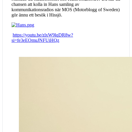
chansen att kolla in Hans samling av
kommunikationsradios när MOS (Motorblogg of Sweden)
gör ännu ett besök i Hissjö.
https://youtu.be/zlxW9lqDR8w?
si=fe3eEOmuJNFUiHQz