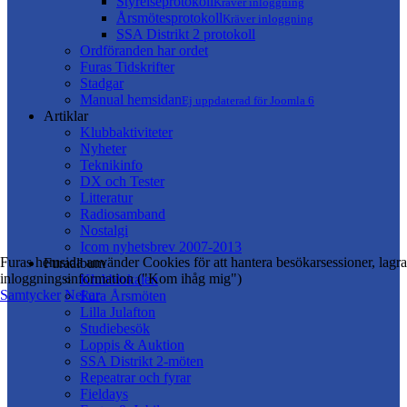
Styrelseprotokoll
Kräver inloggning
Årsmötesprotokoll
Kräver inloggning
SSA Distrikt 2 protokoll
Ordföranden har ordet
Furas Tidskrifter
Stadgar
Manual hemsidan
Ej uppdaterad för Joomla 6
Artiklar
Klubbaktiviteter
Nyheter
Teknikinfo
DX och Tester
Litteratur
Radiosamband
Nostalgi
Icom nyhetsbrev 2007-2013
Furas hemsida använder Cookies för att hantera besökarsessioner, lagra
Furaalbum
inloggningsinformation ("Kom ihåg mig")
Klubblokalen
Samtycker
Nekar
Fura Årsmöten
Lilla Julafton
Studiebesök
Loppis & Auktion
SSA Distrikt 2-möten
Repeatrar och fyrar
Fieldays