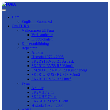
Hem
English - Suomeksi
Om FURA
Välkommen till Fura
Verksamheter
Klubblokalen
Kurser/utbildning
Repeatrar
Artiklar
Historia 1972 - 2005
SK2RYI RV50 R1 Åsträsk
SK2RIU RV58 R5 Vännäs
SM2KOT/R RV54 R3 Kristineberg
SK2RIU RU5 / RU378 Vännäs
SK2RLJ RV52 R2 Umeå
Fyrar
Artiklar
SK2VHF 2 m
SK2UHF 70 cm
SK2SHF 23 och 13 cm
Historia 1982 - 2005
APRS