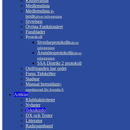
Klubbvärdar
Medlemslista
Medlemslista e-
post
Kräver inloggning
Styrelsen
Övriga Funktionärer
Furabladet
Protokoll
Styrelseprotokoll
Kräver
inloggning
Årsmötesprotokoll
Kräver
inloggning
SSA Distrikt 2 protokoll
Ordföranden har ordet
Furas Tidskrifter
Stadgar
Manual hemsidan
Ej
uppdaterad för Joomla 6
Artiklar
Klubbaktiviteter
Nyheter
Teknikinfo
DX och Tester
Litteratur
Radiosamband