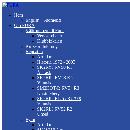
Hem
English - Suomeksi
Om FURA
Välkommen till Fura
Verksamheter
Klubblokalen
Kurser/utbildning
Repeatrar
Artiklar
Historia 1972 - 2005
SK2RYI RV50 R1
Åsträsk
SK2RIU RV58 R5
Vännäs
SM2KOT/R RV54 R3
Kristineberg
SK2RIU RU5 / RU378
Vännäs
SK2RLJ RV52 R2
Umeå
Fyrar
Artiklar
SK2VHF 2 m