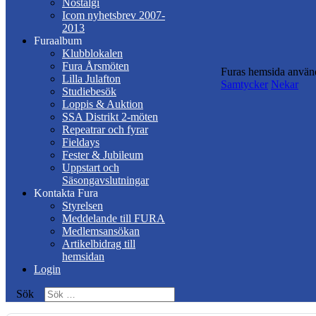
Nostalgi
Icom nyhetsbrev 2007-
2013
Furaalbum
Klubblokalen
Fura Årsmöten
Furas hemsida använd
Lilla Julafton
Samtycker
Nekar
Studiebesök
Loppis & Auktion
SSA Distrikt 2-möten
Repeatrar och fyrar
Fieldays
Fester & Jubileum
Uppstart och
Säsongavslutningar
Kontakta Fura
Styrelsen
Meddelande till FURA
Medlemsansökan
Artikelbidrag till
hemsidan
Login
Sök