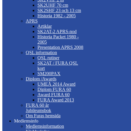
SK2UHF 70 cm
SK2SHF 23 och 13 cm
Historia 1982 - 2005
APRS
Artiklar
SK2AT-2 APRS-nod
Historia Packet 1980 -
2005
Presentation APRS 2008
QSL information
QSL rutiner
SK2AT / FURA QSL
kort
SM200PAX
Diplom /Awards
UMEÅ 2014 Award
Diplom FURA 60
Award FURA 60
FURA Award 2013
FURA 60 år
Jubileumsbok
Om Furas hemsida
Medlemsinfo
Medlemsinformation