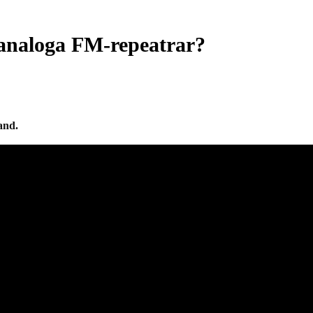
 analoga FM-repeatrar?
and.