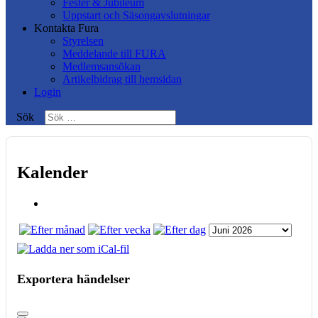
Fester & Jubileum
Uppstart och Säsongavslutningar
Kontakta Fura
Styrelsen
Meddelande till FURA
Medlemsansökan
Artikelbidrag till hemsidan
Login
Sök
Kalender
Exportera händelser