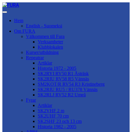
Hem
English - Suomeksi
Om FURA
Välkommen till Fura
Verksamheter
Klubblokalen
Kurser/utbildning
Repeatrar
Artiklar
Historia 1972 - 2005
SK2RYI RV50 R1 Åsträsk
SK2RIU RV58 R5 Vännäs
SM2KOT/R RV54 R3 Kristineberg
SK2RIU RU5 / RU378 Vännäs
SK2RLJ RV52 R2 Umeå
Fyrar
Artiklar
SK2VHF 2 m
SK2UHF 70 cm
SK2SHF 23 och 13 cm
Historia 1982 - 2005
APRS