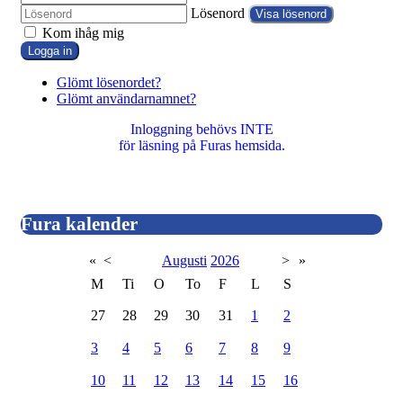
Lösenord
Visa lösenord
Kom ihåg mig
Logga in
Glömt lösenordet?
Glömt användarnamnet?
Inloggning behövs INTE
för läsning på Furas hemsida.
Fura kalender
«
<
Augusti
2026
>
»
M
Ti
O
To
F
L
S
27
28
29
30
31
1
2
3
4
5
6
7
8
9
10
11
12
13
14
15
16