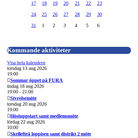
17
18
19
20
21
22
23
24
25
26
27
28
29
30
31
1
2
3
4
5
6
Kommande aktiviteter
Visa hela kalendern
torsdag 13 aug 2026
19:00
Sommar öppet på FURA
tisdag 18 aug 2026
19:00
- 21:00
Styrelsemöte
torsdag 20 aug 2026
19:00
Höstuppstart samt medlemsmöte
lördag 22 aug 2026
10:00
Skellefteå loppisen samt distrikt 2 möte