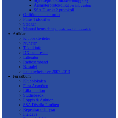
Styrelseprotokoll
Kräver inloggning
Årsmötesprotokoll
Kräver inloggning
SSA Distrikt 2 protokoll
Ordföranden har ordet
Furas Tidskrifter
Stadgar
Manual hemsidan
Ej uppdaterad för Joomla 6
Artiklar
Klubbaktiviteter
Nyheter
Teknikinfo
DX och Tester
Litteratur
Radiosamband
Nostalgi
Icom nyhetsbrev 2007-2013
Furaalbum
Klubblokalen
Fura Årsmöten
Lilla Julafton
Studiebesök
Loppis & Auktion
SSA Distrikt 2-möten
Repeatrar och fyrar
Fieldays