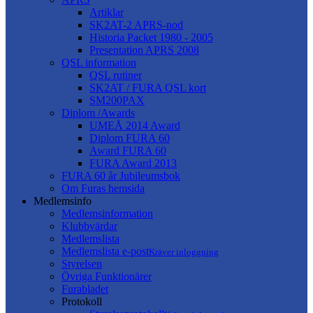
Artiklar
SK2AT-2 APRS-nod
Historia Packet 1980 - 2005
Presentation APRS 2008
QSL information
QSL rutiner
SK2AT / FURA QSL kort
SM200PAX
Diplom /Awards
UMEÅ 2014 Award
Diplom FURA 60
Award FURA 60
FURA Award 2013
FURA 60 år Jubileumsbok
Om Furas hemsida
Medlemsinfo
Medlemsinformation
Klubbvärdar
Medlemslista
Medlemslista e-post
Kräver inloggning
Styrelsen
Övriga Funktionärer
Furabladet
Protokoll