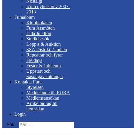
Nostalgi
Icom nyhetsbrev 2007-
2013
Furaalbum
Klubblokalen
Fura Årsmöten
Lilla Julafton
Studiebesök
Loppis & Auktion
SSA Distrikt 2-möten
Repeatrar och fyrar
Fieldays
Fester & Jubileum
Uppstart och
Säsongavslutningar
Kontakta Fura
Styrelsen
Meddelande till FURA
Medlemsansökan
Artikelbidrag till
hemsidan
Login
Sök