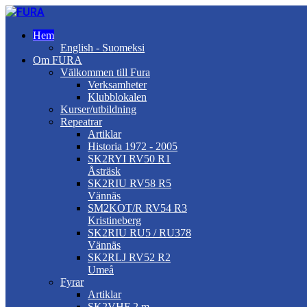
Hem
English - Suomeksi
Om FURA
Välkommen till Fura
Verksamheter
Klubblokalen
Kurser/utbildning
Repeatrar
Artiklar
Historia 1972 - 2005
SK2RYI RV50 R1
Åsträsk
SK2RIU RV58 R5
Vännäs
SM2KOT/R RV54 R3
Kristineberg
SK2RIU RU5 / RU378
Vännäs
SK2RLJ RV52 R2
Umeå
Fyrar
Artiklar
SK2VHF 2 m