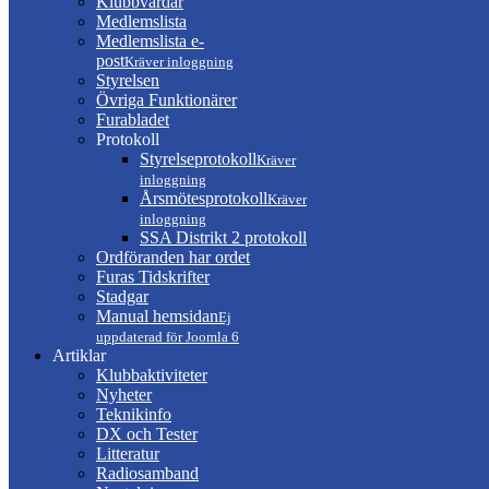
Klubbvärdar
Medlemslista
Medlemslista e-
post
Kräver inloggning
Styrelsen
Övriga Funktionärer
Furabladet
Protokoll
Styrelseprotokoll
Kräver
inloggning
Årsmötesprotokoll
Kräver
inloggning
SSA Distrikt 2 protokoll
Ordföranden har ordet
Furas Tidskrifter
Stadgar
Manual hemsidan
Ej
uppdaterad för Joomla 6
Artiklar
Klubbaktiviteter
Nyheter
Teknikinfo
DX och Tester
Litteratur
Radiosamband