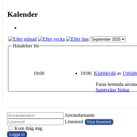
Kalender
Händelser för
19:00
19:00
Klubbkväll
av
Utbild
Furas hemsida använd
Samtycker
Nekar
Användarnamn
Lösenord
Visa lösenord
Kom ihåg mig
Logga in