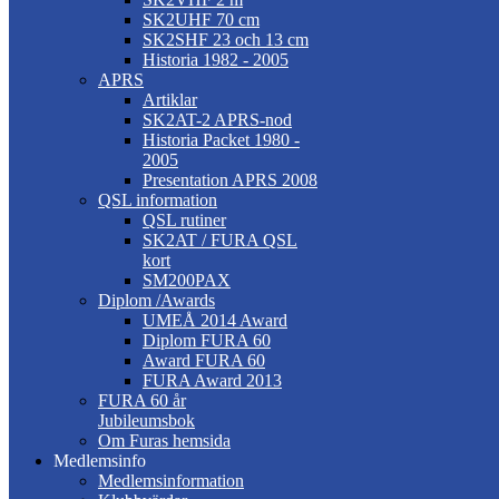
SK2UHF 70 cm
SK2SHF 23 och 13 cm
Historia 1982 - 2005
APRS
Artiklar
SK2AT-2 APRS-nod
Historia Packet 1980 -
2005
Presentation APRS 2008
QSL information
QSL rutiner
SK2AT / FURA QSL
kort
SM200PAX
Diplom /Awards
UMEÅ 2014 Award
Diplom FURA 60
Award FURA 60
FURA Award 2013
FURA 60 år
Jubileumsbok
Om Furas hemsida
Medlemsinfo
Medlemsinformation