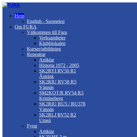
Hem
English - Suomeksi
Om FURA
Välkommen till Fura
Verksamheter
Klubblokalen
Kurser/utbildning
Repeatrar
Artiklar
Historia 1972 - 2005
SK2RYI RV50 R1
Åsträsk
SK2RIU RV58 R5
Vännäs
SM2KOT/R RV54 R3
Kristineberg
SK2RIU RU5 / RU378
Vännäs
SK2RLJ RV52 R2
Umeå
Fyrar
Artiklar
SK2VHF 2 m