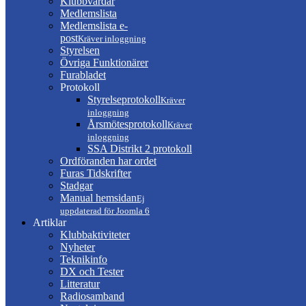
Klubbvärdar
Medlemslista
Medlemslista e-
post
Kräver inloggning
Styrelsen
Övriga Funktionärer
Furabladet
Protokoll
Styrelseprotokoll
Kräver
inloggning
Årsmötesprotokoll
Kräver
inloggning
SSA Distrikt 2 protokoll
Ordföranden har ordet
Furas Tidskrifter
Stadgar
Manual hemsidan
Ej
uppdaterad för Joomla 6
Artiklar
Klubbaktiviteter
Nyheter
Teknikinfo
DX och Tester
Litteratur
Radiosamband