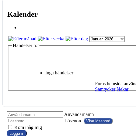
Kalender
Händelser för
Inga händelser
Furas hemsida använd
Samtycker
Nekar
Användarnamn
Lösenord
Visa lösenord
Kom ihåg mig
Logga in