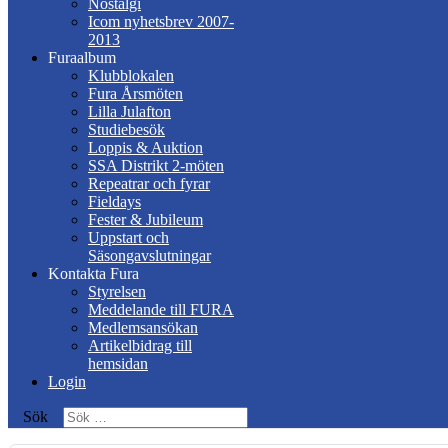
Nostalgi
Icom nyhetsbrev 2007-
2013
Furaalbum
Klubblokalen
Fura Årsmöten
Lilla Julafton
Studiebesök
Loppis & Auktion
SSA Distrikt 2-möten
Repeatrar och fyrar
Fieldays
Fester & Jubileum
Uppstart och
Säsongavslutningar
Kontakta Fura
Styrelsen
Meddelande till FURA
Medlemsansökan
Artikelbidrag till
hemsidan
Login
Sök