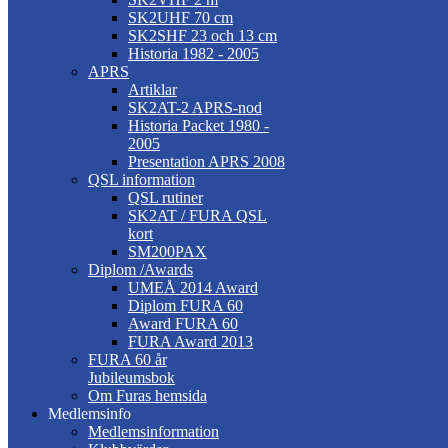
SK2UHF 70 cm
SK2SHF 23 och 13 cm
Historia 1982 - 2005
APRS
Artiklar
SK2AT-2 APRS-nod
Historia Packet 1980 -
2005
Presentation APRS 2008
QSL information
QSL rutiner
SK2AT / FURA QSL
kort
SM200PAX
Diplom /Awards
UMEÅ 2014 Award
Diplom FURA 60
Award FURA 60
FURA Award 2013
FURA 60 år
Jubileumsbok
Om Furas hemsida
Medlemsinfo
Medlemsinformation