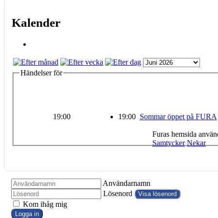
Kalender
Händelser för
19:00
19:00
Sommar öppet på FURA
Furas hemsida använd
Samtycker
Nekar
Användarnamn
Lösenord
Visa lösenord
Kom ihåg mig
Logga in