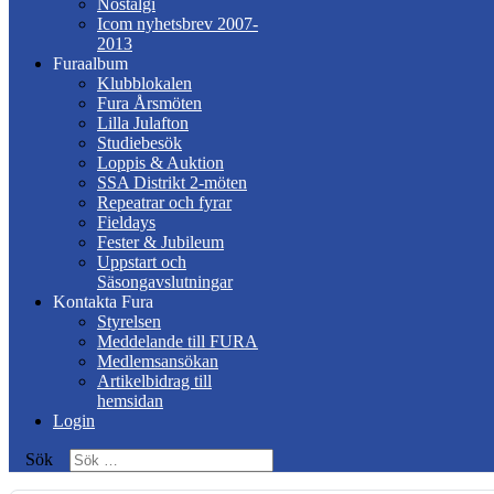
Nostalgi
Icom nyhetsbrev 2007-
2013
Furaalbum
Klubblokalen
Fura Årsmöten
Lilla Julafton
Studiebesök
Loppis & Auktion
SSA Distrikt 2-möten
Repeatrar och fyrar
Fieldays
Fester & Jubileum
Uppstart och
Säsongavslutningar
Kontakta Fura
Styrelsen
Meddelande till FURA
Medlemsansökan
Artikelbidrag till
hemsidan
Login
Sök