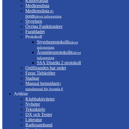
Klubbvärdar
Medlemslista
Medlemslista e-
post
Kräver inloggning
Styrelsen
Övriga Funktionärer
Furabladet
Protokoll
Styrelseprotokoll
Kräver
inloggning
Årsmötesprotokoll
Kräver
inloggning
SSA Distrikt 2 protokoll
Ordföranden har ordet
Furas Tidskrifter
Stadgar
Manual hemsidan
Ej
uppdaterad för Joomla 6
Artiklar
Klubbaktiviteter
Nyheter
Teknikinfo
DX och Tester
Litteratur
Radiosamband