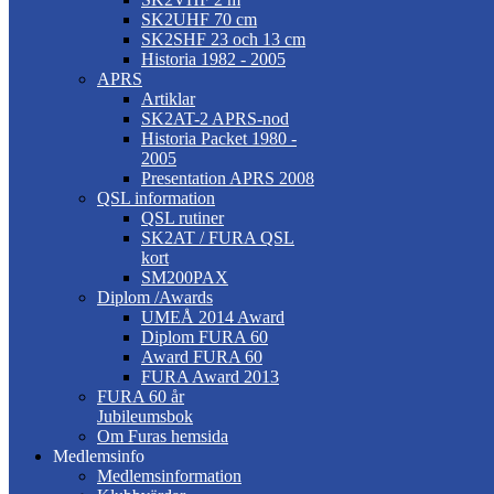
SK2UHF 70 cm
SK2SHF 23 och 13 cm
Historia 1982 - 2005
APRS
Artiklar
SK2AT-2 APRS-nod
Historia Packet 1980 -
2005
Presentation APRS 2008
QSL information
QSL rutiner
SK2AT / FURA QSL
kort
SM200PAX
Diplom /Awards
UMEÅ 2014 Award
Diplom FURA 60
Award FURA 60
FURA Award 2013
FURA 60 år
Jubileumsbok
Om Furas hemsida
Medlemsinfo
Medlemsinformation