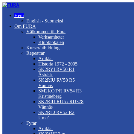
Hem
English - Suomeksi
Om FURA
Välkommen till Fura
Verksamheter
Klubblokalen
Kurser/utbildning
Repeatrar
Artiklar
Historia 1972 - 2005
SK2RYI RV50 R1
Åsträsk
SK2RIU RV58 R5
Vännäs
SM2KOT/R RV54 R3
Kristineberg
SK2RIU RU5 / RU378
Vännäs
SK2RLJ RV52 R2
Umeå
Fyrar
Artiklar
SK2VHF 2 m