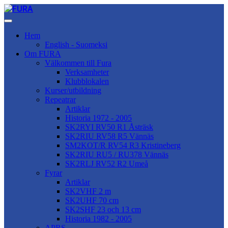
Hem
English - Suomeksi
Om FURA
Välkommen till Fura
Verksamheter
Klubblokalen
Kurser/utbildning
Repeatrar
Artiklar
Historia 1972 - 2005
SK2RYI RV50 R1 Åsträsk
SK2RIU RV58 R5 Vännäs
SM2KOT/R RV54 R3 Kristineberg
SK2RIU RU5 / RU378 Vännäs
SK2RLJ RV52 R2 Umeå
Fyrar
Artiklar
SK2VHF 2 m
SK2UHF 70 cm
SK2SHF 23 och 13 cm
Historia 1982 - 2005
APRS