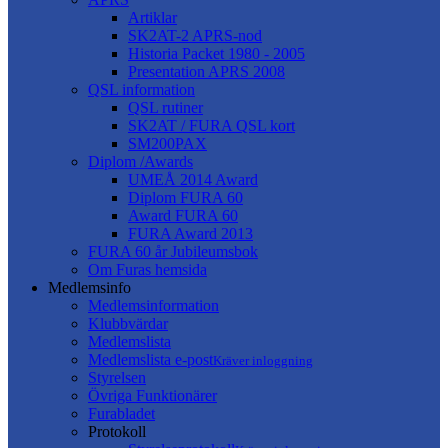
Artiklar
SK2AT-2 APRS-nod
Historia Packet 1980 - 2005
Presentation APRS 2008
QSL information
QSL rutiner
SK2AT / FURA QSL kort
SM200PAX
Diplom /Awards
UMEÅ 2014 Award
Diplom FURA 60
Award FURA 60
FURA Award 2013
FURA 60 år Jubileumsbok
Om Furas hemsida
Medlemsinfo
Medlemsinformation
Klubbvärdar
Medlemslista
Medlemslista e-post
Kräver inloggning
Styrelsen
Övriga Funktionärer
Furabladet
Protokoll