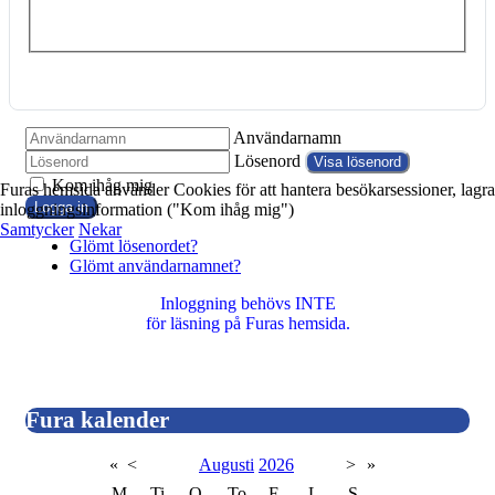
Användarnamn
Lösenord
Visa lösenord
Kom ihåg mig
Furas hemsida använder Cookies för att hantera besökarsessioner, lagra
Logga in
inloggningsinformation ("Kom ihåg mig")
Samtycker
Nekar
Glömt lösenordet?
Glömt användarnamnet?
Inloggning behövs INTE
för läsning på Furas hemsida.
Fura kalender
«
<
Augusti
2026
>
»
M
Ti
O
To
F
L
S