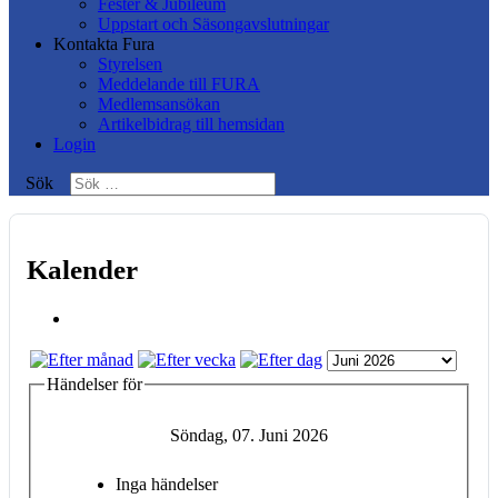
Fester & Jubileum
Uppstart och Säsongavslutningar
Kontakta Fura
Styrelsen
Meddelande till FURA
Medlemsansökan
Artikelbidrag till hemsidan
Login
Sök
Kalender
Händelser för
Söndag, 07. Juni 2026
Inga händelser