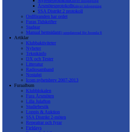
Styrelseprotokoll
Kräver inloggning
Årsmötesprotokoll
Kräver inloggning
SSA Distrikt 2 protokoll
Ordföranden har ordet
Furas Tidskrifter
Stadgar
Manual hemsidan
Ej uppdaterad för Joomla 6
Artiklar
Klubbaktiviteter
Nyheter
Teknikinfo
DX och Tester
Litteratur
Radiosamband
Nostalgi
Icom nyhetsbrev 2007-2013
Furaalbum
Klubblokalen
Fura Årsmöten
Lilla Julafton
Studiebesök
Loppis & Auktion
SSA Distrikt 2-möten
Repeatrar och fyrar
Fieldays