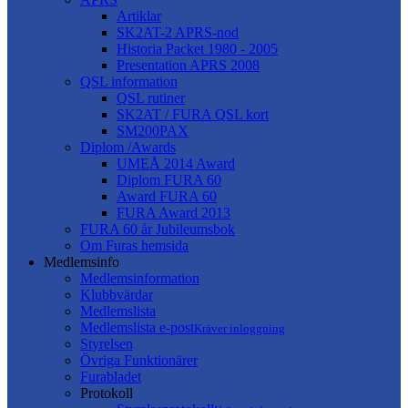
Artiklar
SK2AT-2 APRS-nod
Historia Packet 1980 - 2005
Presentation APRS 2008
QSL information
QSL rutiner
SK2AT / FURA QSL kort
SM200PAX
Diplom /Awards
UMEÅ 2014 Award
Diplom FURA 60
Award FURA 60
FURA Award 2013
FURA 60 år Jubileumsbok
Om Furas hemsida
Medlemsinfo
Medlemsinformation
Klubbvärdar
Medlemslista
Medlemslista e-post
Kräver inloggning
Styrelsen
Övriga Funktionärer
Furabladet
Protokoll