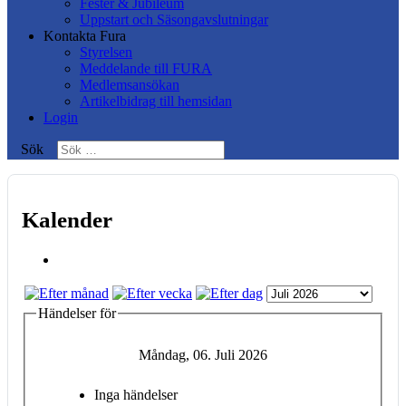
Fester & Jubileum
Uppstart och Säsongavslutningar
Kontakta Fura
Styrelsen
Meddelande till FURA
Medlemsansökan
Artikelbidrag till hemsidan
Login
Sök
Kalender
Händelser för
Måndag, 06. Juli 2026
Inga händelser