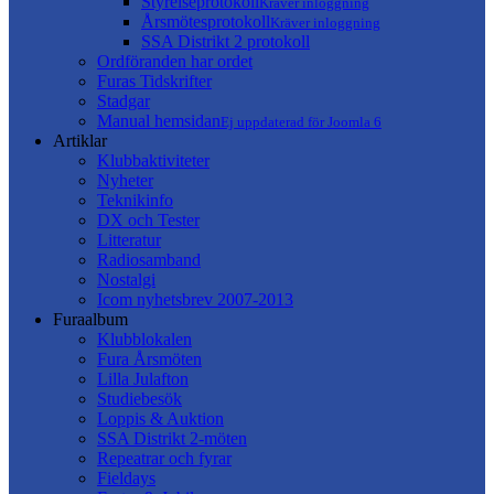
Styrelseprotokoll
Kräver inloggning
Årsmötesprotokoll
Kräver inloggning
SSA Distrikt 2 protokoll
Ordföranden har ordet
Furas Tidskrifter
Stadgar
Manual hemsidan
Ej uppdaterad för Joomla 6
Artiklar
Klubbaktiviteter
Nyheter
Teknikinfo
DX och Tester
Litteratur
Radiosamband
Nostalgi
Icom nyhetsbrev 2007-2013
Furaalbum
Klubblokalen
Fura Årsmöten
Lilla Julafton
Studiebesök
Loppis & Auktion
SSA Distrikt 2-möten
Repeatrar och fyrar
Fieldays