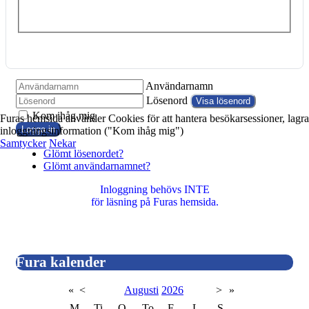
Användarnamn
Lösenord
Visa lösenord
Kom ihåg mig
Furas hemsida använder Cookies för att hantera besökarsessioner, lagra
Logga in
inloggningsinformation ("Kom ihåg mig")
Samtycker
Nekar
Glömt lösenordet?
Glömt användarnamnet?
Inloggning behövs INTE
för läsning på Furas hemsida.
Fura kalender
«
<
Augusti
2026
>
»
M
Ti
O
To
F
L
S