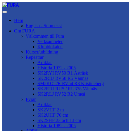
Hem
English - Suomeksi
Om FURA
Välkommen till Fura
Verksamheter
Klubblokalen
Kurser/utbildning
Repeatrar
Artiklar
Historia 1972 - 2005
SK2RYI RV50 R1 Åsträsk
SK2RIU RV58 R5 Vännäs
SM2KOT/R RV54 R3 Kristineberg
SK2RIU RU5 / RU378 Vännäs
SK2RLJ RV52 R2 Umeå
Fyrar
Artiklar
SK2VHF 2 m
SK2UHF 70 cm
SK2SHF 23 och 13 cm
Historia 1982 - 2005
APRS