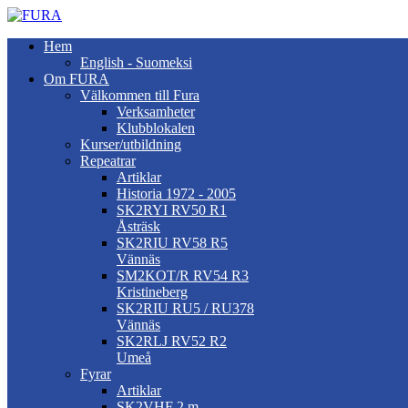
Hem
English - Suomeksi
Om FURA
Välkommen till Fura
Verksamheter
Klubblokalen
Kurser/utbildning
Repeatrar
Artiklar
Historia 1972 - 2005
SK2RYI RV50 R1
Åsträsk
SK2RIU RV58 R5
Vännäs
SM2KOT/R RV54 R3
Kristineberg
SK2RIU RU5 / RU378
Vännäs
SK2RLJ RV52 R2
Umeå
Fyrar
Artiklar
SK2VHF 2 m