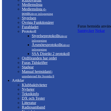
Klubbvärdar
Medlemslista
Medlemslista e-
post
Kräver inloggning
Styrelsen
Övriga Funktionärer
Furas hemsida använd
Furabladet
Samtycker
Nekar
Protokoll
Styrelseprotokoll
Kräver
inloggning
Årsmötesprotokoll
Kräver
inloggning
SSA Distrikt 2 protokoll
Ordföranden har ordet
Furas Tidskrifter
Stadgar
Manual hemsidan
Ej
uppdaterad för Joomla 6
Artiklar
Klubbaktiviteter
Nyheter
Teknikinfo
DX och Tester
Litteratur
Radiosamband