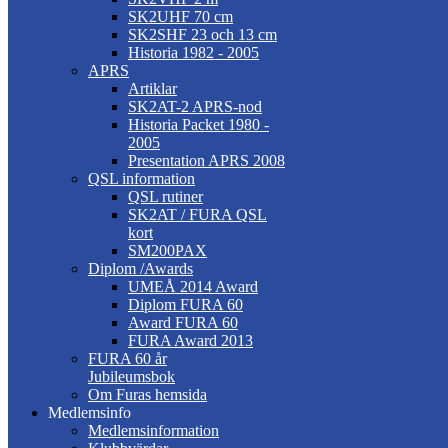
SK2UHF 70 cm
SK2SHF 23 och 13 cm
Historia 1982 - 2005
APRS
Artiklar
SK2AT-2 APRS-nod
Historia Packet 1980 -
2005
Presentation APRS 2008
QSL information
QSL rutiner
SK2AT / FURA QSL
kort
SM200PAX
Diplom /Awards
UMEÅ 2014 Award
Diplom FURA 60
Award FURA 60
FURA Award 2013
FURA 60 år
Jubileumsbok
Om Furas hemsida
Medlemsinfo
Medlemsinformation