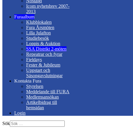
Nostalgi
Icom nyhetsbrev 2007-
2013
Furaalbum
Klubblokalen
Fura Årsmöten
Lilla Julafton
Studiebesök
Loppis & Auktion
SSA Distrikt 2-möten
Repeatrar och fyrar
Fieldays
Fester & Jubileum
Uppstart och
Säsongavslutningar
Kontakta Fura
Styrelsen
Meddelande till FURA
Medlemsansökan
Artikelbidrag till
hemsidan
Login
Sök