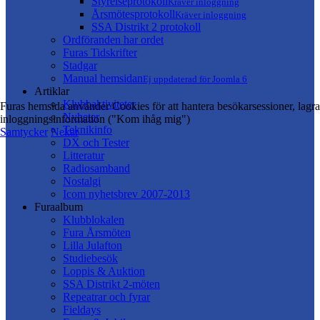
Styrelseprotokoll
Kräver inloggning
Årsmötesprotokoll
Kräver inloggning
SSA Distrikt 2 protokoll
Ordföranden har ordet
Furas Tidskrifter
Stadgar
Manual hemsidan
Ej uppdaterad för Joomla 6
Artiklar
Klubbaktiviteter
Furas hemsida använder Cookies för att hantera besökarsessioner, lagra
Nyheter
inloggningsinformation ("Kom ihåg mig")
Teknikinfo
Samtycker
Nekar
DX och Tester
Litteratur
Radiosamband
Nostalgi
Icom nyhetsbrev 2007-2013
Furaalbum
Klubblokalen
Fura Årsmöten
Lilla Julafton
Studiebesök
Loppis & Auktion
SSA Distrikt 2-möten
Repeatrar och fyrar
Fieldays