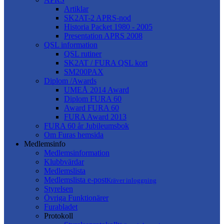
Artiklar
SK2AT-2 APRS-nod
Historia Packet 1980 - 2005
Presentation APRS 2008
QSL information
QSL rutiner
SK2AT / FURA QSL kort
SM200PAX
Diplom /Awards
UMEÅ 2014 Award
Diplom FURA 60
Award FURA 60
FURA Award 2013
FURA 60 år Jubileumsbok
Om Furas hemsida
Medlemsinfo
Medlemsinformation
Klubbvärdar
Medlemslista
Medlemslista e-post
Kräver inloggning
Styrelsen
Övriga Funktionärer
Furabladet
Protokoll