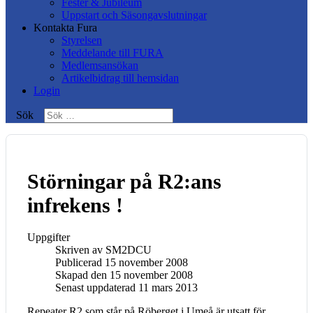
Fester & Jubileum
Uppstart och Säsongavslutningar
Kontakta Fura
Styrelsen
Meddelande till FURA
Medlemsansökan
Artikelbidrag till hemsidan
Login
Sök
Störningar på R2:ans
infrekens !
Uppgifter
Skriven av
SM2DCU
Publicerad 15 november 2008
Skapad den 15 november 2008
Senast uppdaterad 11 mars 2013
Repeater R2 som står på Röberget i Umeå är utsatt för