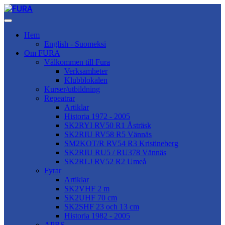
Hem
English - Suomeksi
Om FURA
Välkommen till Fura
Verksamheter
Klubblokalen
Kurser/utbildning
Repeatrar
Artiklar
Historia 1972 - 2005
SK2RYI RV50 R1 Åsträsk
SK2RIU RV58 R5 Vännäs
SM2KOT/R RV54 R3 Kristineberg
SK2RIU RU5 / RU378 Vännäs
SK2RLJ RV52 R2 Umeå
Fyrar
Artiklar
SK2VHF 2 m
SK2UHF 70 cm
SK2SHF 23 och 13 cm
Historia 1982 - 2005
APRS