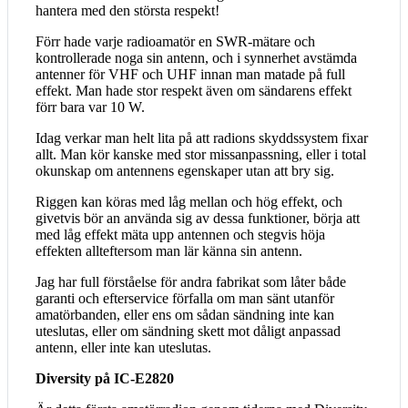
hantera med den största respekt!
Förr hade varje radioamatör en SWR-mätare och
kontrollerade noga sin antenn, och i synnerhet avstämda
antenner för VHF och UHF innan man matade på full
effekt. Man hade stor respekt även om sändarens effekt
förr bara var 10 W.
Idag verkar man helt lita på att radions skyddssystem fixar
allt. Man kör kanske med stor missanpassning, eller i total
okunskap om antennens egenskaper utan att bry sig.
Riggen kan köras med låg mellan och hög effekt, och
givetvis bör an använda sig av dessa funktioner, börja att
med låg effekt mäta upp antennen och stegvis höja
effekten allteftersom man lär känna sin antenn.
Jag har full förståelse för andra fabrikat som låter både
garanti och efterservice förfalla om man sänt utanför
amatörbanden, eller ens om sådan sändning inte kan
uteslutas, eller om sändning skett mot dåligt anpassad
antenn, eller inte kan uteslutas.
Diversity på IC-E2820