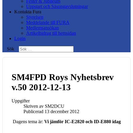
Fester & Jubileum
Uppstart och Säsongavslutningar
Kontakta Fura
Styrelsen
Meddelande till FURA
Medlemsansökan
Artikelbidrag till hemsidan
Login
Sök
SM4FPD Roys Nyhetsbrev
v.50 2012-12-13
Uppgifter
Skriven av
SM2DCU
Publicerad 13 december 2012
Dagens tema är:
Vi jämför IC-E2820 och ID-E880 idag