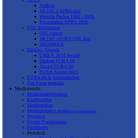
Artiklar
SK2AT-2 APRS-nod
Historia Packet 1980 - 2005
Presentation APRS 2008
QSL information
QSL rutiner
SK2AT / FURA QSL kort
SM200PAX
Diplom /Awards
UMEÅ 2014 Award
Diplom FURA 60
Award FURA 60
FURA Award 2013
FURA 60 år Jubileumsbok
Om Furas hemsida
Medlemsinfo
Medlemsinformation
Klubbvärdar
Medlemslista
Medlemslista e-post
Kräver inloggning
Styrelsen
Övriga Funktionärer
Furabladet
Protokoll