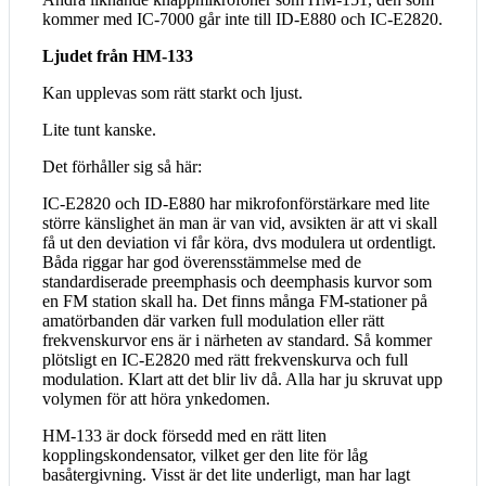
kommer med IC-7000 går inte till ID-E880 och IC-E2820.
Ljudet från HM-133
Kan upplevas som rätt starkt och ljust.
Lite tunt kanske.
Det förhåller sig så här:
IC-E2820 och ID-E880 har mikrofonförstärkare med lite
större känslighet än man är van vid, avsikten är att vi skall
få ut den deviation vi får köra, dvs modulera ut ordentligt.
Båda riggar har god överensstämmelse med de
standardiserade preemphasis och deemphasis kurvor som
en FM station skall ha. Det finns många FM-stationer på
amatörbanden där varken full modulation eller rätt
frekvenskurvor ens är i närheten av standard. Så kommer
plötsligt en IC-E2820 med rätt frekvenskurva och full
modulation. Klart att det blir liv då. Alla har ju skruvat upp
volymen för att höra ynkedomen.
HM-133 är dock försedd med en rätt liten
kopplingskondensator, vilket ger den lite för låg
basåtergivning. Visst är det lite underligt, man har lagt