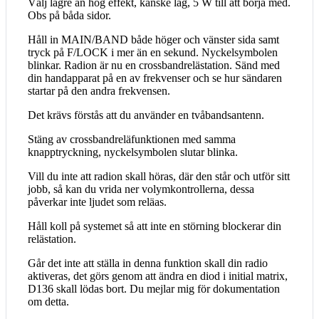
Välj lägre än hög effekt, kanske låg, 5 W till att börja med.
Obs på båda sidor.
Håll in MAIN/BAND både höger och vänster sida samt
tryck på F/LOCK i mer än en sekund. Nyckelsymbolen
blinkar. Radion är nu en crossbandrelästation. Sänd med
din handapparat på en av frekvenser och se hur sändaren
startar på den andra frekvensen.
Det krävs förstås att du använder en tvåbandsantenn.
Stäng av crossbandreläfunktionen med samma
knapptryckning, nyckelsymbolen slutar blinka.
Vill du inte att radion skall höras, där den står och utför sitt
jobb, så kan du vrida ner volymkontrollerna, dessa
påverkar inte ljudet som reläas.
Håll koll på systemet så att inte en störning blockerar din
relästation.
Går det inte att ställa in denna funktion skall din radio
aktiveras, det görs genom att ändra en diod i initial matrix,
D136 skall lödas bort. Du mejlar mig för dokumentation
om detta.