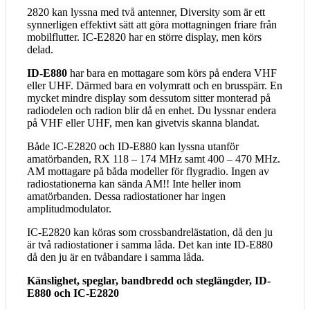
2820 kan lyssna med två antenner, Diversity som är ett
synnerligen effektivt sätt att göra mottagningen friare från
mobilflutter. IC-E2820 har en större display, men körs
delad.
ID-E880
har bara en mottagare som körs på endera VHF
eller UHF. Därmed bara en volymratt och en brusspärr. En
mycket mindre display som dessutom sitter monterad på
radiodelen och radion blir då en enhet. Du lyssnar endera
på VHF eller UHF, men kan givetvis skanna blandat.
Både IC-E2820 och ID-E880 kan lyssna utanför
amatörbanden, RX 118 – 174 MHz samt 400 – 470 MHz.
AM mottagare på båda modeller för flygradio. Ingen av
radiostationerna kan sända AM!! Inte heller inom
amatörbanden. Dessa radiostationer har ingen
amplitudmodulator.
IC-E2820 kan köras som crossbandrelästation, då den ju
är två radiostationer i samma låda. Det kan inte ID-E880
då den ju är en tvåbandare i samma låda.
Känslighet, speglar, bandbredd och steglängder, ID-
E880 och IC-E2820