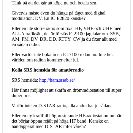
Tänk på att det går att köpa nu och betala sen.
Givetvis måste även du hänga på tåget med digital
modulation, DV. En IC-E2820 kanske?
Eller en lite större radio som fixar HF, VHF och UHF med
ALLA trafiksätt, det är förstås IC-9100 jag talar om. SSB,
AM, FM, DV, DR, DD, RTTY, CW ja du fixar allt med
en sådan radio.
Eller varför inte boka in en IC-7100 redan nu. Inte hela
världen om radion kommer efter jul.
Kolla SRS hemsida för amatörradio
SRS hemsida:
http://ham.srsab.se/
Här finns möjlighet att skaffa en drömradiostation till super
duper pris.
Varför inte en D-STAR radio, alla andra har ju sådana.
Eller en ny kraftfull högpresterande HF-radiostation nu när
det börjar öppna rejält på höga HF band. Kanske en
handapparat med D-STAR inför våren?