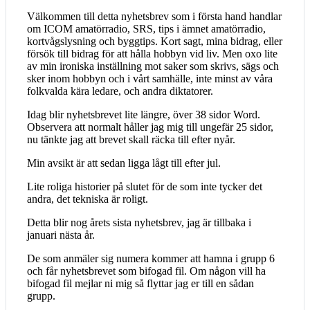
Välkommen till detta nyhetsbrev som i första hand handlar
om ICOM amatörradio, SRS, tips i ämnet amatörradio,
kortvågslysning och byggtips. Kort sagt, mina bidrag, eller
försök till bidrag för att hålla hobbyn vid liv. Men oxo lite
av min ironiska inställning mot saker som skrivs, sägs och
sker inom hobbyn och i vårt samhälle, inte minst av våra
folkvalda kära ledare, och andra diktatorer.
Idag blir nyhetsbrevet lite längre, över 38 sidor Word.
Observera att normalt håller jag mig till ungefär 25 sidor,
nu tänkte jag att brevet skall räcka till efter nyår.
Min avsikt är att sedan ligga lågt till efter jul.
Lite roliga historier på slutet för de som inte tycker det
andra, det tekniska är roligt.
Detta blir nog årets sista nyhetsbrev, jag är tillbaka i
januari nästa år.
De som anmäler sig numera kommer att hamna i grupp 6
och får nyhetsbrevet som bifogad fil. Om någon vill ha
bifogad fil mejlar ni mig så flyttar jag er till en sådan
grupp.