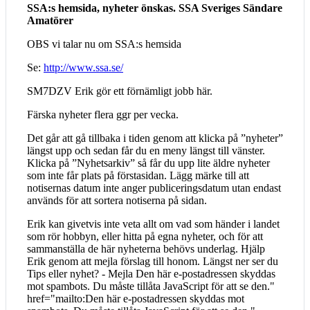
SSA:s hemsida, nyheter önskas. SSA Sveriges Sändare
Amatörer
OBS vi talar nu om SSA:s hemsida
Se:
http://www.ssa.se/
SM7DZV Erik gör ett förnämligt jobb här.
Färska nyheter flera ggr per vecka.
Det går att gå tillbaka i tiden genom att klicka på ”nyheter”
längst upp och sedan får du en meny längst till vänster.
Klicka på ”Nyhetsarkiv” så får du upp lite äldre nyheter
som inte får plats på förstasidan. Lägg märke till att
notisernas datum inte anger publiceringsdatum utan endast
används för att sortera notiserna på sidan.
Erik kan givetvis inte veta allt om vad som händer i landet
som rör hobbyn, eller hitta på egna nyheter, och för att
sammanställa de här nyheterna behövs underlag. Hjälp
Erik genom att mejla förslag till honom. Längst ner ser du
Tips eller nyhet? - Mejla
Den här e-postadressen skyddas
mot spambots. Du måste tillåta JavaScript för att se den.
"
href="mailto:
Den här e-postadressen skyddas mot