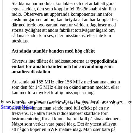
Sladdarna har modular-kontakter och det är lätt att göra
egna sladdar, den som kopplar fel förstör snabbt sin fina
radio. Observera att uppbrända komponenter innanför
anslutningarna i radion, kan betyda att an har kopplat fel,
därmed torde oxo garanti vara ur världen. Jag inser med
största tydlighet att andra fabrikat totalvägrar åtgärd om
sådana skador kan ses, eller misstänkas, eller inte kan
uteslutas.
Att sända utanför banden med hög effekt
Givetvis inte tillåtet då radiostationerna är
typgodkända
endast för amatörbanden och för användning som
amatörradiostation
.
Att sända på 155 MHz eller 156 MHz med samma antenn
som den för 145 MHz eller en okänd antenn medför, eller
kan medföra mycket kraftig missanpassning.
Furas hemsida använder Cookies för att hantera besökarsessioner, lag
Förr var varje radioamatör mycket noga med att mäta upp
Samtycker
Nekar
sin antenn innan man sände med full effekt på en ny
frekvens. De allra flesta radioamatörer skaffade förr
instrumentering för att kunna ha full koll på sina antenner.
Något som verkar vara passé idag. Det är ytterst sällsynt
att någon köper en SWR mätare idag. Man öser bara på