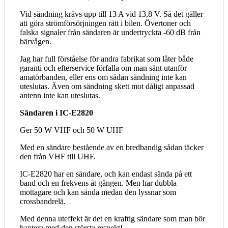
Vid sändning krävs upp till 13 A vid 13,8 V. Så det gäller
att göra strömförsörjningen rätt i bilen. Övertoner och
falska signaler från sändaren är undertryckta -60 dB från
bärvågen.
Jag har full förståelse för andra fabrikat som låter både
garanti och efterservice förfalla om man sänt utanför
amatörbanden, eller ens om sådan sändning inte kan
uteslutas. Även om sändning skett mot dåligt anpassad
antenn inte kan uteslutas.
Sändaren i IC-E2820
Ger 50 W VHF och 50 W UHF
Med en sändare bestående av en bredbandig sådan täcker
den från VHF till UHF.
IC-E2820 har en sändare, och kan endast sända på ett
band och en frekvens åt gången. Men har dubbla
mottagare och kan sända medan den lyssnar som
crossbandrelä.
Med denna uteffekt är det en kraftig sändare som man bör
hantera med den största respekt!