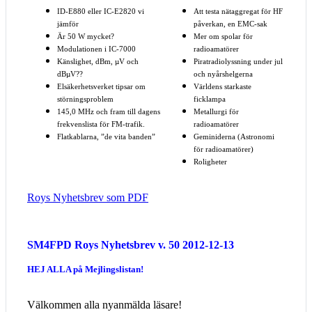
ID-E880 eller IC-E2820 vi
Att testa nätaggregat för HF
jämför
påverkan, en EMC-sak
Är 50 W mycket?
Mer om spolar för
Modulationen i IC-7000
radioamatörer
Känslighet, dBm, µV och
Piratradiolyssning under jul
dBµV??
och nyårshelgerna
Elsäkerhetsverket tipsar om
Världens starkaste
störningsproblem
ficklampa
145,0 MHz och fram till dagens
Metallurgi för
frekvenslista för FM-trafik.
radioamatörer
Flatkablarna, ”de vita banden”
Geminiderna (Astronomi
för radioamatörer)
Roligheter
Roys Nyhetsbrev som PDF
SM4FPD Roys Nyhetsbrev v. 50 2012-12-13
HEJ ALLA på Mejlingslistan!
Välkommen alla nyanmälda läsare!