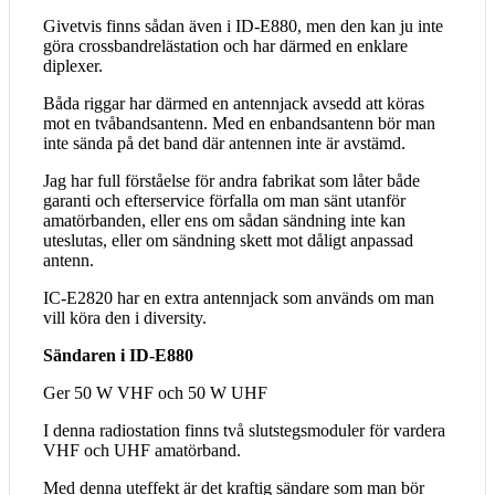
Givetvis finns sådan även i ID-E880, men den kan ju inte
göra crossbandrelästation och har därmed en enklare
diplexer.
Båda riggar har därmed en antennjack avsedd att köras
mot en tvåbandsantenn. Med en enbandsantenn bör man
inte sända på det band där antennen inte är avstämd.
Jag har full förståelse för andra fabrikat som låter både
garanti och efterservice förfalla om man sänt utanför
amatörbanden, eller ens om sådan sändning inte kan
uteslutas, eller om sändning skett mot dåligt anpassad
antenn.
IC-E2820 har en extra antennjack som används om man
vill köra den i diversity.
Sändaren i ID-E880
Ger 50 W VHF och 50 W UHF
I denna radiostation finns två slutstegsmoduler för vardera
VHF och UHF amatörband.
Med denna uteffekt är det kraftig sändare som man bör