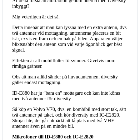
Är detta första amatörradion genom tiderna med Diversity
inbyggt?
Mig veterligen är det så.
Detta innebär att man kan lyssna med en extra antenn, dvs
två antenner vid mottagning, antennerna placeras en bit
isär, exvis en fram och en bak på bilen. Apparaten väljer
blixtsnabbt den antenn som vid varje ögonblick ger bäst
signal.
Effekten är att mobilflutter försvinner. Givetvis inom
rimliga gränser.
Obs att man alltid sänder på huvudantennen, diversity
gäller endast mottagning.
ID-E880 har ju ”bara en” mottagare och kan inte köras
med två antenner för diversity.
Så köp en Volvo V70, dvs en kombibil med stort tak, sätt
två antenner på taket, och kör diversity med IC-E2820.
Skojar lite, det går utmärkt att få plats med två VHF
antenner även på en mindre bil.
Mikrofoner till ID-E880 och IC-E2820