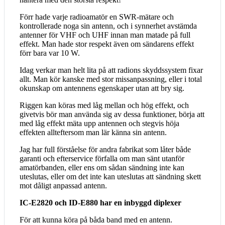
Förr hade varje radioamatör en SWR-mätare och
kontrollerade noga sin antenn, och i synnerhet avstämda
antenner för VHF och UHF innan man matade på full
effekt. Man hade stor respekt även om sändarens effekt
förr bara var 10 W.
Idag verkar man helt lita på att radions skyddssystem fixar
allt. Man kör kanske med stor missanpassning, eller i total
okunskap om antennens egenskaper utan att bry sig.
Riggen kan köras med låg mellan och hög effekt, och
givetvis bör man använda sig av dessa funktioner, börja att
med låg effekt mäta upp antennen och stegvis höja
effekten allteftersom man lär känna sin antenn.
Jag har full förståelse för andra fabrikat som låter både
garanti och efterservice förfalla om man sänt utanför
amatörbanden, eller ens om sådan sändning inte kan
uteslutas, eller om det inte kan uteslutas att sändning skett
mot dåligt anpassad antenn.
IC-E2820 och ID-E880 har en inbyggd diplexer
För att kunna köra på båda band med en antenn.