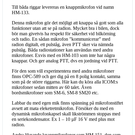
Till båda riggar levereras en knappmikrofon vid namn
HM-133.
Denna mikrofon gör det möjligt att knappa så gott som alla
funktioner utan att se på radion. Mycket bra i bilen, dock
bör man givetvis ha respekt för säkerhet vid bilkörning
och radio. En sådan mikrofon ”kommunicerar” med
radion digitalt, ett pulståg, även PTT sker via nämnda
pulståg. Båda radiostationer kan användas med andra
mikrofoner. Exvis med en HM-103 som inte har några
knappar. Och ger analog PTT, dvs en jordning vid PTT.
För den som vill experimentera med andra mikrofoner
finns OPC-589 och ger dig på en 8 polig kontakt, samma
som på de större riggarna. Här kan du köra alla ICOM:s
mikrofoner sedan mitten av 60 talet. Även
bordsmikrofoner som SM-6, SM-8 SM20 etc.
Labbar du med egen mik finns spänning på mikrofonstiftet
avsett att mata eleketretmikrofon. Försöker du med en
dynamisk mikrofonkapsel skall likströmmen stoppas med
en seriekondensator. Ex 1 – 10 µF 16 V med plus mot
radion.
Andra liknande knappmikrofoner som HM-151, den som