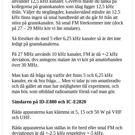
använder 12,5 kHz kanaler. Givetvis måste du tänka på
kollegorna på grannkanalen som idag ligger 12,5 kHz
ifrån. Väljer du steglängder, kanalavstånd mindre än 12,5
kHz finns ingen så smal bandbredd att du går fri från att
störa på grannkanalen. Så smal FM förekommer inte (dock
på 27 – 29 MHz kör vi lite smalare).
Så försöker du med 5 eller 6,25 kHz kanaler så är det inte
ledigt på grannkanalerna.
På 27 MHz används 10 kHz kanaler, FM är då +-2 kHz
deviation, dvs aningens malare än vi kör på amatörbanden
över 30 MHz.
Man kan då fråga sig varför det finns 5 och 6,25 kHz
kanaler, en sk bra fråga… Men vi talar ju om amatörradio
och då gäller att man har möjligheter till experiment, och
man bör, som utbildad radioamatör förstå vad man gör.
Sändaren på ID-E880 och IC-E2820
Båda apparaterna kan klämma ut 5, 15 och 50 W på VHF
och UHF.
Båda apparaterna kan ställas in för bred eller smal FM och
deviationen är då +-2,5 kHz respektive +-5 kHz.