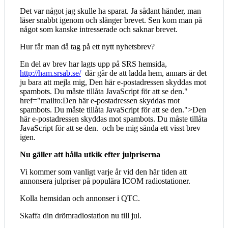
Det var något jag skulle ha sparat. Ja sådant händer, man
läser snabbt igenom och slänger brevet. Sen kom man på
något som kanske intresserade och saknar brevet.
Hur får man då tag på ett nytt nyhetsbrev?
En del av brev har lagts upp på SRS hemsida,
http://ham.srsab.se/
där går de att ladda hem, annars är det
ju bara att mejla mig,
Den här e-postadressen skyddas mot
spambots. Du måste tillåta JavaScript för att se den.
"
href="mailto:
Den här e-postadressen skyddas mot
spambots. Du måste tillåta JavaScript för att se den.
">
Den
här e-postadressen skyddas mot spambots. Du måste tillåta
JavaScript för att se den.
och be mig sända ett visst brev
igen.
Nu gäller att hålla utkik efter julpriserna
Vi kommer som vanligt varje år vid den här tiden att
annonsera julpriser på populära ICOM radiostationer.
Kolla hemsidan och annonser i QTC.
Skaffa din drömradiostation nu till jul.