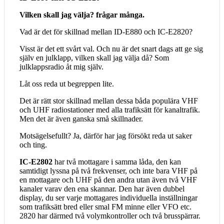
Vilken skall jag välja? frågar många.
Vad är det för skillnad mellan ID-E880 och IC-E2820?
Visst är det ett svårt val. Och nu är det snart dags att ge sig
själv en julklapp, vilken skall jag välja då? Som
julklappsradio åt mig själv.
Låt oss reda ut begreppen lite.
Det är rätt stor skillnad mellan dessa båda populära VHF
och UHF radiostationer med alla trafiksätt för kanaltrafik.
Men det är även ganska små skillnader.
Motsägelsefullt? Ja, därför har jag försökt reda ut saker
och ting.
IC-E2802
har två mottagare i samma låda, den kan
samtidigt lyssna på två frekvenser, och inte bara VHF på
en mottagare och UHF på den andra utan även två VHF
kanaler varav den ena skannar. Den har även dubbel
display, du ser varje mottagares individuella inställningar
som trafiksätt bred eller smal FM minne eller VFO etc.
2820 har därmed två volymkontroller och två brusspärrar.