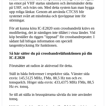
tas emot på VHF startas sändaren och återutsänder detta
på UHF, och tvärs om. Med detta system kan man bygga
upp roliga länkar. Genom att använda CTCSS blir
systemet svårt att missbruka och tjuvöppnar inte för
störningar.
För att kunna köra IC-E2820 som crossbandrelä krävs en
modifiering, det är nämligen inte tillåtet i vissa länder. Vid
köp beställer du riggen ”öppnad” för crossbandrepeater. I
sådant fall bifogas information om speciell
tangenttryckning för funktionen.
Så här sätter du på crossbandreläfunktionen på din
IC-E2820
Förutsätter att radion är aktiverad för detta.
Ställ in båda frekvenser i respektive sida. Vänster sida
exvis: 145,5125 MHz, FMn, 88,5 Hz ton och ev.
tonsquelch. Höger sida exvis: 433,4375 MHz FMn, 88,5
Hz ev. tonsq.
Se till att ställa in brusspärrarna såvida du inte använder
tonsq.