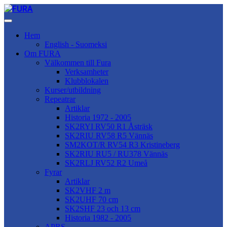
Hem
English - Suomeksi
Om FURA
Välkommen till Fura
Verksamheter
Klubblokalen
Kurser/utbildning
Repeatrar
Artiklar
Historia 1972 - 2005
SK2RYI RV50 R1 Åsträsk
SK2RIU RV58 R5 Vännäs
SM2KOT/R RV54 R3 Kristineberg
SK2RIU RU5 / RU378 Vännäs
SK2RLJ RV52 R2 Umeå
Fyrar
Artiklar
SK2VHF 2 m
SK2UHF 70 cm
SK2SHF 23 och 13 cm
Historia 1982 - 2005
APRS