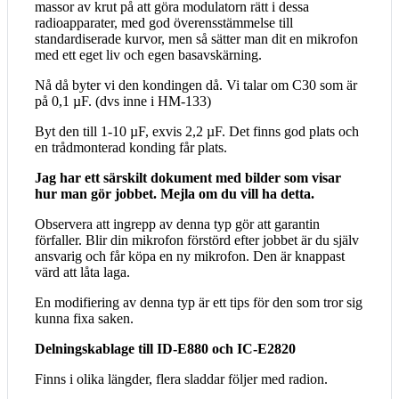
massor av krut på att göra modulatorn rätt i dessa
radioapparater, med god överensstämmelse till
standardiserade kurvor, men så sätter man dit en mikrofon
med ett eget liv och egen basavskärning.
Nå då byter vi den kondingen då. Vi talar om C30 som är
på 0,1 µF. (dvs inne i HM-133)
Byt den till 1-10 µF, exvis 2,2 µF. Det finns god plats och
en trådmonterad konding får plats.
Jag har ett särskilt dokument med bilder som visar
hur man gör jobbet. Mejla om du vill ha detta.
Observera att ingrepp av denna typ gör att garantin
förfaller. Blir din mikrofon förstörd efter jobbet är du själv
ansvarig och får köpa en ny mikrofon. Den är knappast
värd att låta laga.
En modifiering av denna typ är ett tips för den som tror sig
kunna fixa saken.
Delningskablage till ID-E880 och IC-E2820
Finns i olika längder, flera sladdar följer med radion.