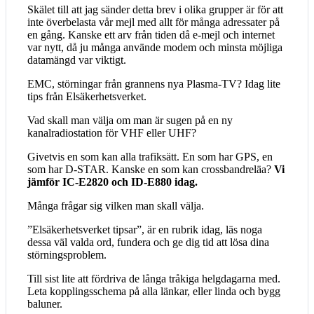
Skälet till att jag sänder detta brev i olika grupper är för att
inte överbelasta vår mejl med allt för många adressater på
en gång. Kanske ett arv från tiden då e-mejl och internet
var nytt, då ju många använde modem och minsta möjliga
datamängd var viktigt.
EMC, störningar från grannens nya Plasma-TV? Idag lite
tips från Elsäkerhetsverket.
Vad skall man välja om man är sugen på en ny
kanalradiostation för VHF eller UHF?
Givetvis en som kan alla trafiksätt. En som har GPS, en
som har D-STAR. Kanske en som kan crossbandreläa?
Vi
jämför IC-E2820 och ID-E880 idag.
Många frågar sig vilken man skall välja.
”Elsäkerhetsverket tipsar”, är en rubrik idag, läs noga
dessa väl valda ord, fundera och ge dig tid att lösa dina
störningsproblem.
Till sist lite att fördriva de långa tråkiga helgdagarna med.
Leta kopplingsschema på alla länkar, eller linda och bygg
baluner.