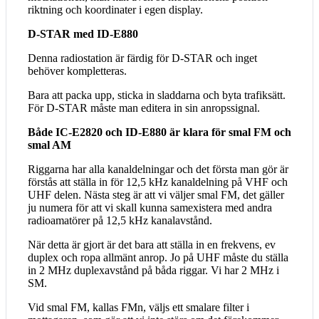
riktning och koordinater i egen display.
D-STAR med ID-E880
Denna radiostation är färdig för D-STAR och inget
behöver kompletteras.
Bara att packa upp, sticka in sladdarna och byta trafiksätt.
För D-STAR måste man editera in sin anropssignal.
Både IC-E2820 och ID-E880 är klara för smal FM och
smal AM
Riggarna har alla kanaldelningar och det första man gör är
förstås att ställa in för 12,5 kHz kanaldelning på VHF och
UHF delen. Nästa steg är att vi väljer smal FM, det gäller
ju numera för att vi skall kunna samexistera med andra
radioamatörer på 12,5 kHz kanalavstånd.
När detta är gjort är det bara att ställa in en frekvens, ev
duplex och ropa allmänt anrop. Jo på UHF måste du ställa
in 2 MHz duplexavstånd på båda riggar. Vi har 2 MHz i
SM.
Vid smal FM, kallas FMn, väljs ett smalare filter i