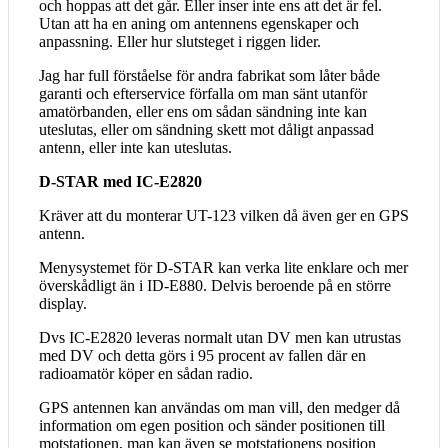
och hoppas att det går. Eller inser inte ens att det är fel.
Utan att ha en aning om antennens egenskaper och
anpassning. Eller hur slutsteget i riggen lider.
Jag har full förståelse för andra fabrikat som låter både
garanti och efterservice förfalla om man sänt utanför
amatörbanden, eller ens om sådan sändning inte kan
uteslutas, eller om sändning skett mot dåligt anpassad
antenn, eller inte kan uteslutas.
D-STAR med IC-E2820
Kräver att du monterar UT-123 vilken då även ger en GPS
antenn.
Menysystemet för D-STAR kan verka lite enklare och mer
överskådligt än i ID-E880. Delvis beroende på en större
display.
Dvs IC-E2820 leveras normalt utan DV men kan utrustas
med DV och detta görs i 95 procent av fallen där en
radioamatör köper en sådan radio.
GPS antennen kan användas om man vill, den medger då
information om egen position och sänder positionen till
motstationen, man kan även se motstationens position