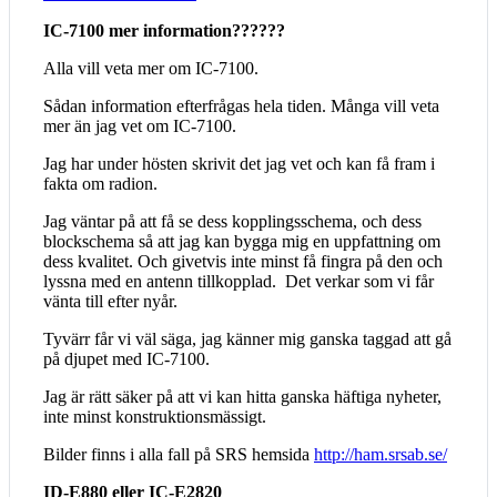
IC-7100 mer information??????
Alla vill veta mer om IC-7100.
Sådan information efterfrågas hela tiden. Många vill veta
mer än jag vet om IC-7100.
Jag har under hösten skrivit det jag vet och kan få fram i
fakta om radion.
Jag väntar på att få se dess kopplingsschema, och dess
blockschema så att jag kan bygga mig en uppfattning om
dess kvalitet. Och givetvis inte minst få fingra på den och
lyssna med en antenn tillkopplad. Det verkar som vi får
vänta till efter nyår.
Tyvärr får vi väl säga, jag känner mig ganska taggad att gå
på djupet med IC-7100.
Jag är rätt säker på att vi kan hitta ganska häftiga nyheter,
inte minst konstruktionsmässigt.
Bilder finns i alla fall på SRS hemsida
http://ham.srsab.se/
ID-E880 eller IC-E2820