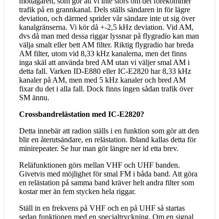
mottagaren, som gör att vi inte störs om det förekommer
trafik på en grannkanal. Dels ställs sändaren in för lägre
deviation, och därmed sprider vår sändare inte ut sig över
kanalgränserna. Vi kör då +-2,5 kHz deviation. Vid AM,
dvs då man med dessa riggar lyssnar på flygradio kan man
välja smalt eller bett AM filter. Riktig flygradio har breda
AM filter, utom vid 8,33 kHz kanalerna, men det finns
inga skäl att använda bred AM utan vi väljer smal AM i
detta fall. Varken ID-E880 eller IC-E2820 har 8,33 kHz
kanaler på AM, men med 5 kHz kanaler och bred AM
fixar du det i alla fall. Dock finns ingen sådan trafik över
SM ännu.
Crossbandrelästation med IC-E2820?
Detta innebär att radion ställs i en funktion som gör att den
blir en återutsändare, en relästation. Ibland kallas detta för
minirepeater. Se hur man gör längre ner id etta brev.
Reläfunktionen görs mellan VHF och UHF banden.
Givetvis med möjlighet för smal FM i båda band. Att göra
en relästation på samma band kräver helt andra filter som
kostar mer än fem stycken hela riggar.
Ställ in en frekvens på VHF och en på UHF så startas
sedan funktionen med en specialtryckning. Om en signal