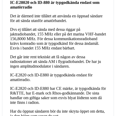
IC-E28020 och ID-880 är typgodkända endast som
amatörradio
Det är därmed inte tillåtet att använda en öppnad sändare
för att sända utanför amatörbandet.
Dvs ej tillåtet att sända med dessa riggar på
jaktradiobandet, 155 MHz eller på det marina VHF-bandet
156,8000 MHz. För dessa kommunikationsradioband
krävs komradio som är typgodkänd för dessa ändamål.
Exvis i bandet 155 MHz endast bärbart.
Det går inte rent tekniskt att få någon av dessa
radiostationer att sända AM i flygradiobandet. De har ju
ingen amplitudmodulator i sändaren.
IC-E2820 och ID-E880 är typgodkända endast för
amatörradio.
IC-E2820 och ID-E880 har CE märke, är typgodkända för
R&TTE, har E-mark och Rhos-godkännande. De sista
handlar om giftiga saker som exvis blyat lödtenn som då
inte finns i radion.
Har du öppnat sändaren bör du inte skryta öppet om detta,
ja den björn som sover du vet……