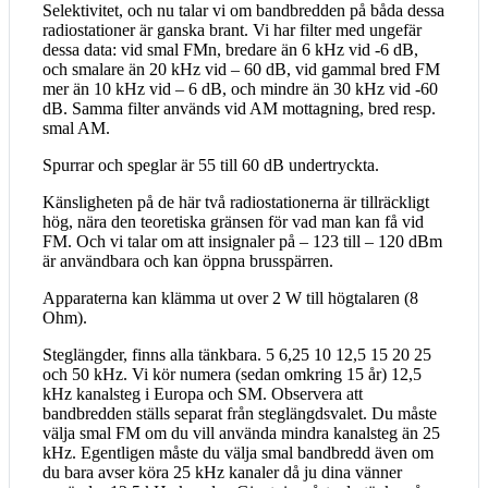
Selektivitet, och nu talar vi om bandbredden på båda dessa
radiostationer är ganska brant. Vi har filter med ungefär
dessa data: vid smal FMn, bredare än 6 kHz vid -6 dB,
och smalare än 20 kHz vid – 60 dB, vid gammal bred FM
mer än 10 kHz vid – 6 dB, och mindre än 30 kHz vid -60
dB. Samma filter används vid AM mottagning, bred resp.
smal AM.
Spurrar och speglar är 55 till 60 dB undertryckta.
Känsligheten på de här två radiostationerna är tillräckligt
hög, nära den teoretiska gränsen för vad man kan få vid
FM. Och vi talar om att insignaler på – 123 till – 120 dBm
är användbara och kan öppna brusspärren.
Apparaterna kan klämma ut over 2 W till högtalaren (8
Ohm).
Steglängder, finns alla tänkbara. 5 6,25 10 12,5 15 20 25
och 50 kHz. Vi kör numera (sedan omkring 15 år) 12,5
kHz kanalsteg i Europa och SM. Observera att
bandbredden ställs separat från steglängdsvalet. Du måste
välja smal FM om du vill använda mindra kanalsteg än 25
kHz. Egentligen måste du välja smal bandbredd även om
du bara avser köra 25 kHz kanaler då ju dina vänner