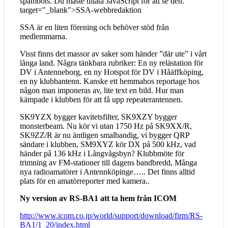
spambots. Du måste tillåta JavaScript för att se den.
"
target="_blank">SSA-webbredaktion
SSA är en liten förening och behöver stöd från
medlemmarna.
Visst finns det massor av saker som händer ”där ute” i vårt
långa land. Några tänkbara rubriker: En ny relästation för
DV i Antenneborg, en ny Hotspot för DV i Håäffköping,
en ny klubbantenn. Kanske ett hemmahos reportage hos
någon man imponeras av, lite text en bild. Hur man
kämpade i klubben för att få upp repeaterantennen.
SK9YZX bygger kavitetsfilter, SK9XZY bygger
monsterbeam. Nu kör vi utan 1750 Hz på SK9XX/R,
SK9ZZ/R är nu äntligen smalbandig, vi bygger QRP
sändare i klubben, SM9XYZ kör DX på 500 kHz, vad
händer på 136 kHz i Långvågsbyn? Klubbmöte för
trimning av FM-stationer till dagens bandbredd, Många
nya radioamatörer i Antennköpinge….. Det finns alltid
plats för en amatörreporter med kamera..
Ny version av RS-BA1 att ta hem från ICOM
http://www.icom.co.jp/world/support/download/firm/RS-
BA1/1_20/index.html