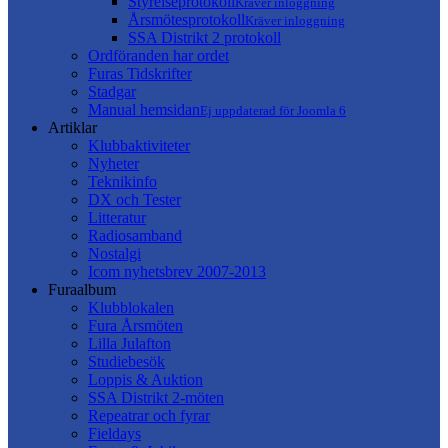
Styrelseprotokoll
Kräver inloggning
Årsmötesprotokoll
Kräver inloggning
SSA Distrikt 2 protokoll
Ordföranden har ordet
Furas Tidskrifter
Stadgar
Manual hemsidan
Ej uppdaterad för Joomla 6
Artiklar
Klubbaktiviteter
Nyheter
Teknikinfo
DX och Tester
Litteratur
Radiosamband
Nostalgi
Icom nyhetsbrev 2007-2013
Furaalbum
Klubblokalen
Fura Årsmöten
Lilla Julafton
Studiebesök
Loppis & Auktion
SSA Distrikt 2-möten
Repeatrar och fyrar
Fieldays