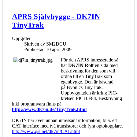
APRS Självbygge - DK7IN
TinyTrak
Uppgifter
Skriven av
SM2DCU
Publicerad 10 april 2009
För den APRS intresserade så
har
DK7IN Rolf
en sida med
beskrivning för den som vill
ordna till en TinyTrak som
egenbygge. Den är baserad
på Byonics TinyTrak.
Uppbyggnaden är kring PIC-
kretsen PIC16F84. Beskrivning
inkl programvara finns på
http://www.dk7in.de/TinyTrak.html
DK7IN har även annan intressant information, bl.a. ett
CAT interface med två transistorer och fyra optokopplare.
http://www.qsl.net/dk7in/CAT.html