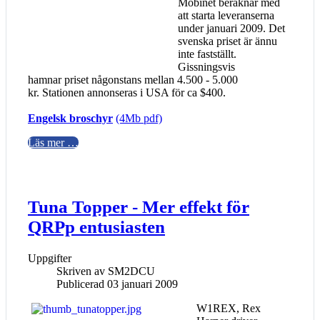
Mobinet beräknar med
att starta leveranserna
under januari 2009. Det
svenska priset är ännu
inte fastställt.
Gissningsvis
hamnar priset någonstans mellan 4.500 - 5.000
kr. Stationen annonseras i USA för ca $400.
Engelsk broschyr
(4Mb pdf)
Läs mer …
Tuna Topper - Mer effekt för
QRPp entusiasten
Uppgifter
Skriven av
SM2DCU
Publicerad 03 januari 2009
W1REX, Rex