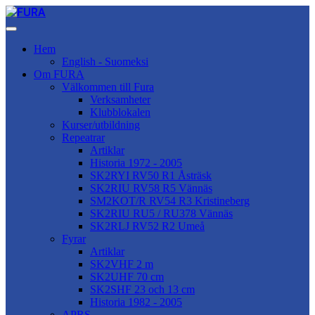
Hem
English - Suomeksi
Om FURA
Välkommen till Fura
Verksamheter
Klubblokalen
Kurser/utbildning
Repeatrar
Artiklar
Historia 1972 - 2005
SK2RYI RV50 R1 Åsträsk
SK2RIU RV58 R5 Vännäs
SM2KOT/R RV54 R3 Kristineberg
SK2RIU RU5 / RU378 Vännäs
SK2RLJ RV52 R2 Umeå
Fyrar
Artiklar
SK2VHF 2 m
SK2UHF 70 cm
SK2SHF 23 och 13 cm
Historia 1982 - 2005
APRS