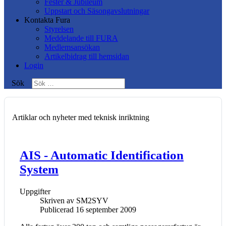
Fester & Jubileum
Uppstart och Säsongavslutningar
Kontakta Fura
Styrelsen
Meddelande till FURA
Medlemsansökan
Artikelbidrag till hemsidan
Login
Sök
Artiklar och nyheter med teknisk inriktning
AIS - Automatic Identification
System
Uppgifter
Skriven av
SM2SYV
Publicerad 16 september 2009