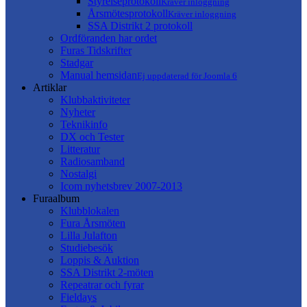
Styrelseprotokoll
Kräver inloggning
Årsmötesprotokoll
Kräver inloggning
SSA Distrikt 2 protokoll
Ordföranden har ordet
Furas Tidskrifter
Stadgar
Manual hemsidan
Ej uppdaterad för Joomla 6
Artiklar
Klubbaktiviteter
Nyheter
Teknikinfo
DX och Tester
Litteratur
Radiosamband
Nostalgi
Icom nyhetsbrev 2007-2013
Furaalbum
Klubblokalen
Fura Årsmöten
Lilla Julafton
Studiebesök
Loppis & Auktion
SSA Distrikt 2-möten
Repeatrar och fyrar
Fieldays