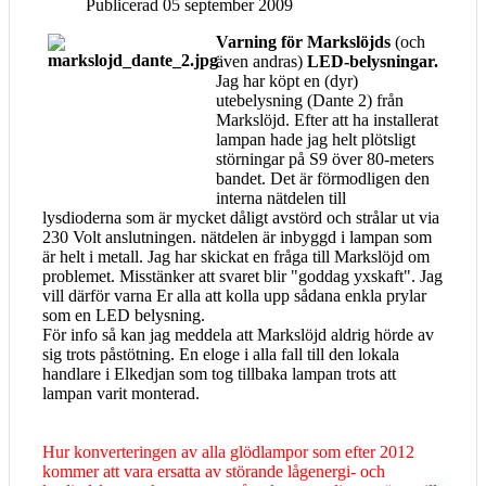
Publicerad 05 september 2009
Varning för Markslöjds
(och
även andras)
LED-belysningar.
Jag har köpt en (dyr)
utebelysning (Dante 2) från
Markslöjd. Efter att ha installerat
lampan hade jag helt plötsligt
störningar på S9 över 80-meters
bandet. Det är förmodligen den
interna nätdelen till
lysdioderna som är mycket dåligt avstörd och strålar ut via
230 Volt anslutningen. nätdelen är inbyggd i lampan som
är helt i metall. Jag har skickat en fråga till Markslöjd om
problemet. Misstänker att svaret blir "goddag yxskaft". Jag
vill därför varna Er alla att kolla upp sådana enkla prylar
som en LED belysning.
För info så kan jag meddela att Markslöjd aldrig hörde av
sig trots påstötning. En eloge i alla fall till den lokala
handlare i Elkedjan som tog tillbaka lampan trots att
lampan varit monterad.
Hur konverteringen av alla glödlampor som efter 2012
kommer att vara ersatta av störande lågenergi- och