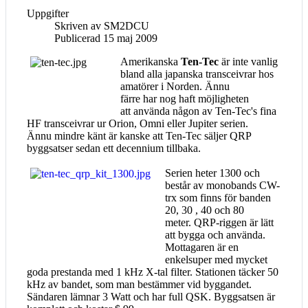
Uppgifter
Skriven av
SM2DCU
Publicerad 15 maj 2009
Amerikanska
Ten-Tec
är inte vanlig
bland alla japanska transceivrar hos
amatörer i Norden. Ännu
färre har nog haft möjligheten
att använda någon av Ten-Tec's fina
HF transceivrar ur Orion, Omni eller Jupiter serien.
Ännu mindre känt är kanske att Ten-Tec säljer QRP
byggsatser sedan ett decennium tillbaka.
Serien heter 1300 och
består av monobands CW-
trx som finns för banden
20, 30 , 40 och 80
meter. QRP-riggen är lätt
att bygga och använda.
Mottagaren är en
enkelsuper med mycket
goda prestanda med 1 kHz X-tal filter. Stationen täcker 50
kHz av bandet, som man bestämmer vid byggandet.
Sändaren lämnar 3 Watt och har full QSK. Byggsatsen är