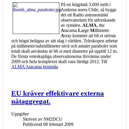
På en högplatå 5.000 möh i
Anderna norra Chile, så byggs
det ett Radio astronomiskt
observatorium för utforskande
av rymden.
ALMA
, the
A
tacama
L
arge
M
illimetre
A
rray kommer att bli et största
och högst belägna av sitt slag i världen. Teleskopen arbetar
på millimeter/submillimeter nivå och antalet paraboler som
totalt skall användas är 66 st med diameter på upptill 12 m.
De första veteskapliga observationerna förväntas under
2009 och hela komplexet skall vara färdigt 2012. Till
ALMA Atacama hemsida
EU kräver effektivare externa
nätaggregat.
Uppgifter
Skriven av
SM2DCU
Publicerad 08 februari 2009