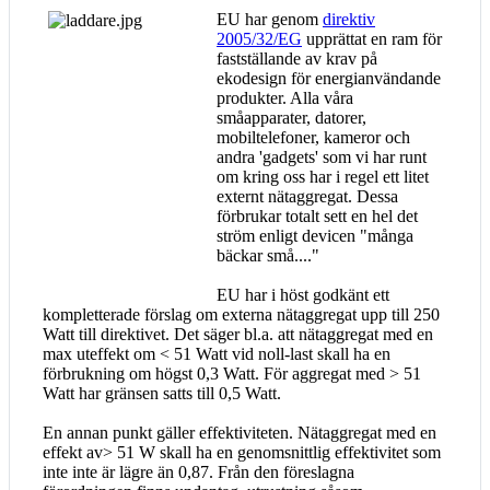
EU har genom
direktiv
2005/32/EG
upprättat en ram för
fastställande av krav på
ekodesign för energianvändande
produkter. Alla våra
småapparater, datorer,
mobiltelefoner, kameror och
andra 'gadgets' som vi har runt
om kring oss har i regel ett litet
externt nätaggregat. Dessa
förbrukar totalt sett en hel det
ström enligt devicen "många
bäckar små...."
EU har i höst godkänt ett
kompletterade förslag om externa nätaggregat upp till 250
Watt till direktivet. Det säger bl.a. att nätaggregat med en
max uteffekt om < 51 Watt vid noll-last skall ha en
förbrukning om högst 0,3 Watt. För aggregat med > 51
Watt har gränsen satts till 0,5 Watt.
En annan punkt gäller effektiviteten. Nätaggregat med en
effekt av> 51 W skall ha en genomsnittlig effektivitet som
inte inte är lägre än 0,87. Från den föreslagna