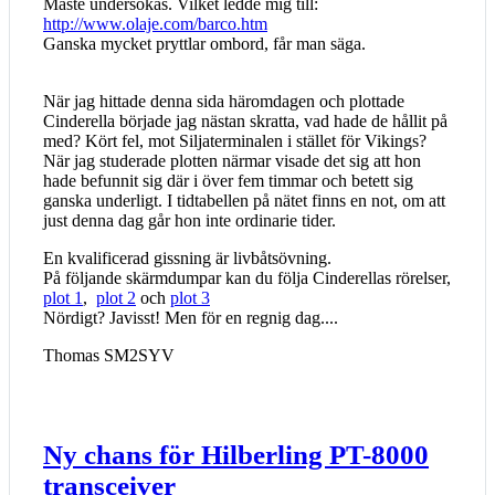
Måste undersökas. Vilket ledde mig till:
http://www.olaje.com/barco.htm
Ganska mycket pryttlar ombord, får man säga.
När jag hittade denna sida häromdagen och plottade
Cinderella började jag nästan skratta, vad hade de hållit på
med? Kört fel, mot Siljaterminalen i stället för Vikings?
När jag studerade plotten närmar visade det sig att hon
hade befunnit sig där i över fem timmar och betett sig
ganska underligt. I tidtabellen på nätet finns en not, om att
just denna dag går hon inte ordinarie tider.
En kvalificerad gissning är livbåtsövning.
På följande skärmdumpar kan du följa Cinderellas rörelser,
plot 1
,
plot 2
och
plot 3
Nördigt? Javisst! Men för en regnig dag....
Thomas SM2SYV
Ny chans för Hilberling PT-8000
transceiver