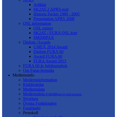
Artiklar
SK2AT-2 APRS-nod
Historia Packet 1980 - 2005
Presentation APRS 2008
QSL information
QSL rutiner
SK2AT / FURA QSL kort
SM200PAX
Diplom /Awards
UMEÅ 2014 Award
Diplom FURA 60
Award FURA 60
FURA Award 2013
FURA 60 år Jubileumsbok
Om Furas hemsida
Medlemsinfo
Medlemsinformation
Klubbvärdar
Medlemslista
Medlemslista e-post
Kräver inloggning
Styrelsen
Övriga Funktionärer
Furabladet
Protokoll