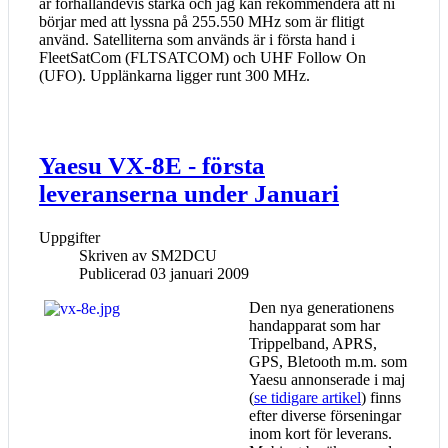
är förhållandevis starka och jag kan rekommendera att ni
börjar med att lyssna på 255.550 MHz som är flitigt
använd. Satelliterna som används är i första hand i
FleetSatCom (FLTSATCOM) och UHF Follow On
(UFO). Upplänkarna ligger runt 300 MHz.
Yaesu VX-8E - första
leveranserna under Januari
Uppgifter
Skriven av
SM2DCU
Publicerad 03 januari 2009
Den nya generationens
handapparat som har
Trippelband, APRS,
GPS, Bletooth m.m. som
Yaesu annonserade i maj
(
se tidigare artikel
) finns
efter diverse förseningar
inom kort för leverans.