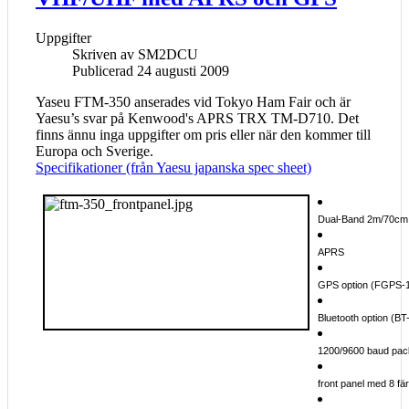
Uppgifter
Skriven av
SM2DCU
Publicerad 24 augusti 2009
Yaseu FTM-350 anserades vid Tokyo Ham Fair och är
Yaesu’s svar på Kenwood's APRS TRX TM-D710. Det
finns ännu inga uppgifter om pris eller när den kommer till
Europa och Sverige.
Specifikationer (från Yaesu japanska spec sheet)
Dual-Band 2m/70cm
APRS
GPS option (FGPS-
Bluetooth option (BT
1200/9600 baud pac
front panel med 8 fär