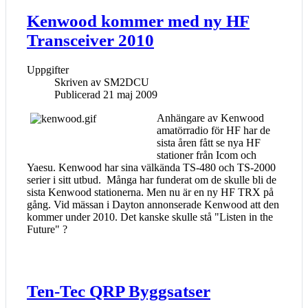
Kenwood kommer med ny HF
Transceiver 2010
Uppgifter
Skriven av
SM2DCU
Publicerad 21 maj 2009
Anhängare av Kenwood
amatörradio för HF har de
sista åren fått se nya HF
stationer från Icom och
Yaesu. Kenwood har sina välkända TS-480 och TS-2000
serier i sitt utbud. Många har funderat om de skulle bli de
sista Kenwood stationerna. Men nu är en ny HF TRX på
gång. Vid mässan i Dayton annonserade Kenwood att den
kommer under 2010. Det kanske skulle stå "Listen in the
Future" ?
Ten-Tec QRP Byggsatser