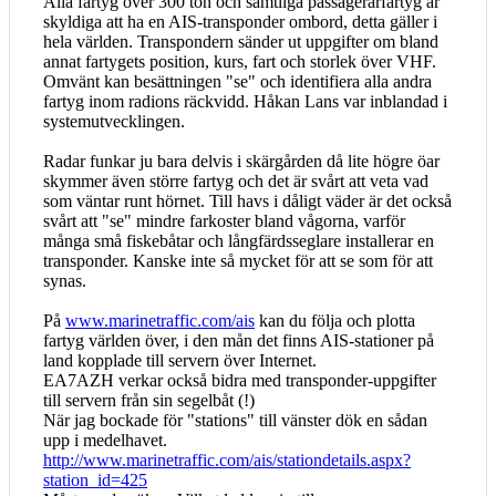
Alla fartyg över 300 ton och samtliga passagerarfartyg är
skyldiga att ha en AIS-transponder ombord, detta gäller i
hela världen. Transpondern sänder ut uppgifter om bland
annat fartygets position, kurs, fart och storlek över VHF.
Omvänt kan besättningen "se" och identifiera alla andra
fartyg inom radions räckvidd. Håkan Lans var inblandad i
systemutvecklingen.
Radar funkar ju bara delvis i skärgården då lite högre öar
skymmer även större fartyg och det är svårt att veta vad
som väntar runt hörnet. Till havs i dåligt väder är det också
svårt att "se" mindre farkoster bland vågorna, varför
många små fiskebåtar och långfärdsseglare installerar en
transponder. Kanske inte så mycket för att se som för att
synas.
På
www.marinetraffic.com/ais
kan du följa och plotta
fartyg världen över, i den mån det finns AIS-stationer på
land kopplade till servern över Internet.
EA7AZH verkar också bidra med transponder-uppgifter
till servern från sin segelbåt (!)
När jag bockade för "stations" till vänster dök en sådan
upp i medelhavet.
http://www.marinetraffic.com/ais/stationdetails.aspx?
station_id=425