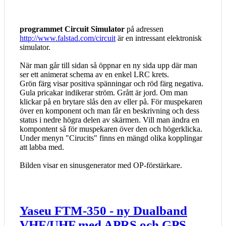
programmet Circuit Simulator
på adressen
http://www.falstad.com/circuit
är en intressant elektronisk
simulator.
När man går till sidan så öppnar en ny sida upp där man
ser ett animerat schema av en enkel LRC krets.
Grön färg visar positiva spänningar och röd färg negativa.
Gula pricakar indikerar ström. Grått är jord. Om man
klickar på en brytare slås den av eller på. För muspekaren
över en komponent och man får en beskrivning och dess
status i nedre högra delen av skärmen. Vill man ändra en
kompontent så för muspekaren över den och högerklicka.
Under menyn "Cirucits" finns en mängd olika kopplingar
att labba med.
Bilden visar en sinusgenerator med OP-förstärkare.
Yaseu FTM-350 - ny Dualband
VHF/UHF med APRS och GPS