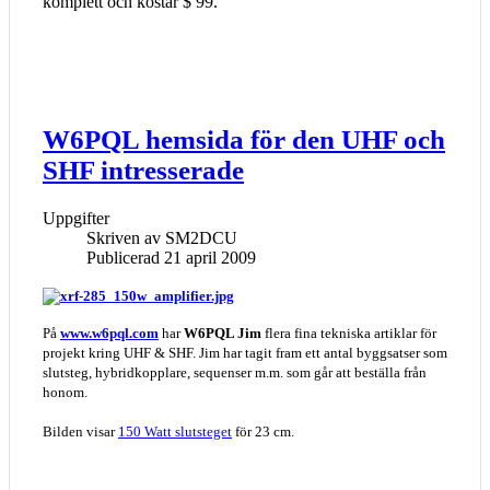
komplett och kostar $ 99.
W6PQL hemsida för den UHF och
SHF intresserade
Uppgifter
Skriven av
SM2DCU
Publicerad 21 april 2009
På
www.w6pql.com
har
W6PQL Jim
flera fina tekniska artiklar för
projekt kring UHF & SHF. Jim har tagit fram ett antal byggsatser som
slutsteg, hybridkopplare, sequenser m.m. som går att beställa från
honom.
Bilden visar
150 Watt slutsteget
för 23 cm.