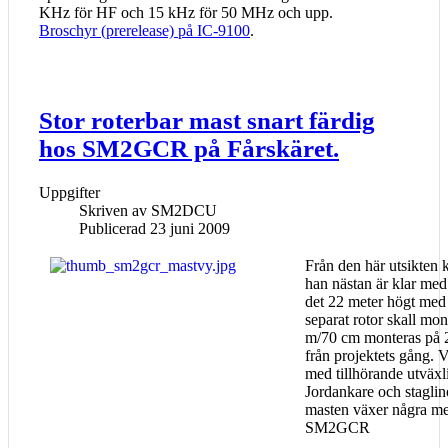
KHz för HF och 15 kHz för 50 MHz och upp.
Broschyr (prerelease) på IC-9100
.
Stor roterbar mast snart färdig
hos SM2GCR på Fårskäret.
Uppgifter
Skriven av
SM2DCU
Publicerad 23 juni 2009
Från den här utsikten
han nästan är klar med
det 22 meter högt med
separat rotor skall mo
m/70 cm monteras på 2
från projektets gång. V
med tillhörande utväx
Jordankare och staglin
masten växer några mete
SM2GCR