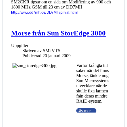
SM2CKR tipsar om en sida om Modifiering av 900 och
1800 MHz GSM till 23 cm av DD7MH.
http://www.dd7mh.de/DD7MH/privat.html
Morse från Sun StorEdge 3000
Uppgifter
Skriven av
SM2VTS
Publicerad 20 januari 2009
Varför krångla till
saker när det finns
Morse, tänkte nog
Sun Microsystems
utvecklare när de
skulle fixa larmen
från deras mindre
RAID-system.
Läs mer …