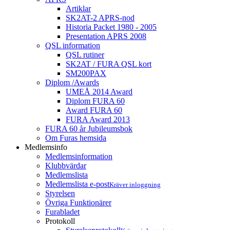
Artiklar
SK2AT-2 APRS-nod
Historia Packet 1980 - 2005
Presentation APRS 2008
QSL information
QSL rutiner
SK2AT / FURA QSL kort
SM200PAX
Diplom /Awards
UMEÅ 2014 Award
Diplom FURA 60
Award FURA 60
FURA Award 2013
FURA 60 år Jubileumsbok
Om Furas hemsida
Medlemsinfo
Medlemsinformation
Klubbvärdar
Medlemslista
Medlemslista e-post
Kräver inloggning
Styrelsen
Övriga Funktionärer
Furabladet
Protokoll