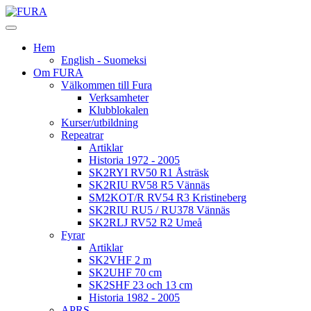
Hem
English - Suomeksi
Om FURA
Välkommen till Fura
Verksamheter
Klubblokalen
Kurser/utbildning
Repeatrar
Artiklar
Historia 1972 - 2005
SK2RYI RV50 R1 Åsträsk
SK2RIU RV58 R5 Vännäs
SM2KOT/R RV54 R3 Kristineberg
SK2RIU RU5 / RU378 Vännäs
SK2RLJ RV52 R2 Umeå
Fyrar
Artiklar
SK2VHF 2 m
SK2UHF 70 cm
SK2SHF 23 och 13 cm
Historia 1982 - 2005
APRS