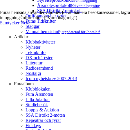
Styrelseprotokoll
Kräver inloggning
Årsmötesprotokoll
Kräver inloggning
SSA Distrikt 2 protokoll
Furas hemsida använder Cookies för att hantera besökarsessioner, lagra
Ordföranden har ordet
inloggningsinformation ("Kom ihåg mig")
Furas Tidskrifter
Samtycker
Nekar
Stadgar
Manual hemsidan
Ej uppdaterad för Joomla 6
Artiklar
Klubbaktiviteter
Nyheter
Teknikinfo
DX och Tester
Litteratur
Radiosamband
Nostalgi
Icom nyhetsbrev 2007-2013
Furaalbum
Klubblokalen
Fura Årsmöten
Lilla Julafton
Studiebesök
Loppis & Auktion
SSA Distrikt 2-möten
Repeatrar och fyrar
Fieldays