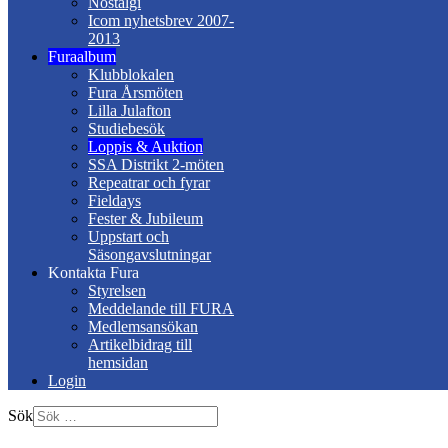
Nostalgi
Icom nyhetsbrev 2007-
2013
Furaalbum
Klubblokalen
Fura Årsmöten
Lilla Julafton
Studiebesök
Loppis & Auktion
SSA Distrikt 2-möten
Repeatrar och fyrar
Fieldays
Fester & Jubileum
Uppstart och
Säsongavslutningar
Kontakta Fura
Styrelsen
Meddelande till FURA
Medlemsansökan
Artikelbidrag till
hemsidan
Login
Sök