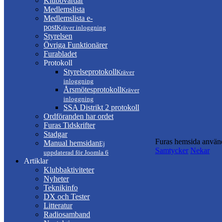
Klubbvärdar
Medlemslista
Medlemslista e-
post
Kräver inloggning
Styrelsen
Övriga Funktionärer
Furabladet
Protokoll
Styrelseprotokoll
Kräver
inloggning
Årsmötesprotokoll
Kräver
inloggning
SSA Distrikt 2 protokoll
Ordföranden har ordet
Furas Tidskrifter
Stadgar
Furas hemsida använd
Manual hemsidan
Ej
Samtycker
Nekar
uppdaterad för Joomla 6
Artiklar
Klubbaktiviteter
Nyheter
Teknikinfo
DX och Tester
Litteratur
Radiosamband