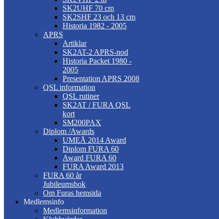
SK2UHF 70 cm
SK2SHF 23 och 13 cm
Historia 1982 - 2005
APRS
Artiklar
SK2AT-2 APRS-nod
Historia Packet 1980 -
2005
Presentation APRS 2008
QSL information
QSL rutiner
SK2AT / FURA QSL
kort
SM200PAX
Diplom /Awards
UMEÅ 2014 Award
Diplom FURA 60
Award FURA 60
FURA Award 2013
FURA 60 år
Jubileumsbok
Om Furas hemsida
Medlemsinfo
Medlemsinformation