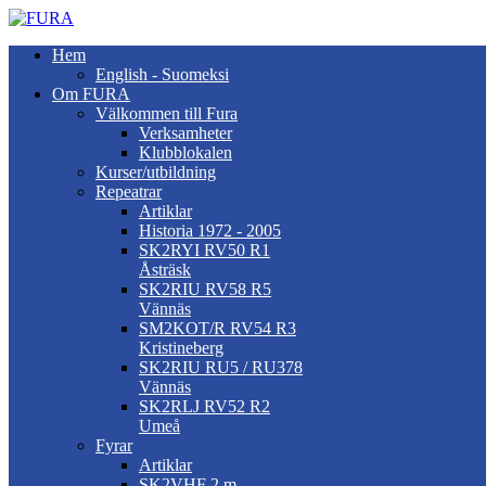
Hem
English - Suomeksi
Om FURA
Välkommen till Fura
Verksamheter
Klubblokalen
Kurser/utbildning
Repeatrar
Artiklar
Historia 1972 - 2005
SK2RYI RV50 R1
Åsträsk
SK2RIU RV58 R5
Vännäs
SM2KOT/R RV54 R3
Kristineberg
SK2RIU RU5 / RU378
Vännäs
SK2RLJ RV52 R2
Umeå
Fyrar
Artiklar
SK2VHF 2 m