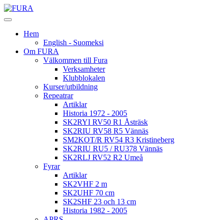
Hem
English - Suomeksi
Om FURA
Välkommen till Fura
Verksamheter
Klubblokalen
Kurser/utbildning
Repeatrar
Artiklar
Historia 1972 - 2005
SK2RYI RV50 R1 Åsträsk
SK2RIU RV58 R5 Vännäs
SM2KOT/R RV54 R3 Kristineberg
SK2RIU RU5 / RU378 Vännäs
SK2RLJ RV52 R2 Umeå
Fyrar
Artiklar
SK2VHF 2 m
SK2UHF 70 cm
SK2SHF 23 och 13 cm
Historia 1982 - 2005
APRS