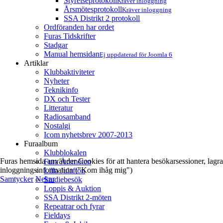
Styrelseprotokoll
Kräver inloggning
Årsmötesprotokoll
Kräver inloggning
SSA Distrikt 2 protokoll
Ordföranden har ordet
Furas Tidskrifter
Stadgar
Manual hemsidan
Ej uppdaterad för Joomla 6
Artiklar
Klubbaktiviteter
Nyheter
Teknikinfo
DX och Tester
Litteratur
Radiosamband
Nostalgi
Icom nyhetsbrev 2007-2013
Furaalbum
Klubblokalen
Furas hemsida använder Cookies för att hantera besökarsessioner, lagra
Fura Årsmöten
inloggningsinformation ("Kom ihåg mig")
Lilla Julafton
Samtycker
Nekar
Studiebesök
Loppis & Auktion
SSA Distrikt 2-möten
Repeatrar och fyrar
Fieldays