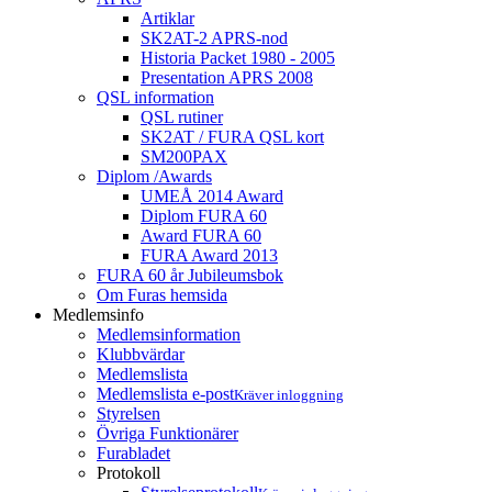
Artiklar
SK2AT-2 APRS-nod
Historia Packet 1980 - 2005
Presentation APRS 2008
QSL information
QSL rutiner
SK2AT / FURA QSL kort
SM200PAX
Diplom /Awards
UMEÅ 2014 Award
Diplom FURA 60
Award FURA 60
FURA Award 2013
FURA 60 år Jubileumsbok
Om Furas hemsida
Medlemsinfo
Medlemsinformation
Klubbvärdar
Medlemslista
Medlemslista e-post
Kräver inloggning
Styrelsen
Övriga Funktionärer
Furabladet
Protokoll