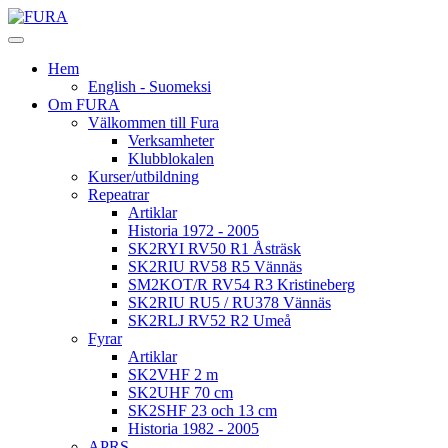
Hem
English - Suomeksi
Om FURA
Välkommen till Fura
Verksamheter
Klubblokalen
Kurser/utbildning
Repeatrar
Artiklar
Historia 1972 - 2005
SK2RYI RV50 R1 Åsträsk
SK2RIU RV58 R5 Vännäs
SM2KOT/R RV54 R3 Kristineberg
SK2RIU RU5 / RU378 Vännäs
SK2RLJ RV52 R2 Umeå
Fyrar
Artiklar
SK2VHF 2 m
SK2UHF 70 cm
SK2SHF 23 och 13 cm
Historia 1982 - 2005
APRS