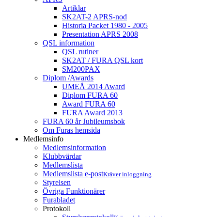
Artiklar
SK2AT-2 APRS-nod
Historia Packet 1980 - 2005
Presentation APRS 2008
QSL information
QSL rutiner
SK2AT / FURA QSL kort
SM200PAX
Diplom /Awards
UMEÅ 2014 Award
Diplom FURA 60
Award FURA 60
FURA Award 2013
FURA 60 år Jubileumsbok
Om Furas hemsida
Medlemsinfo
Medlemsinformation
Klubbvärdar
Medlemslista
Medlemslista e-post
Kräver inloggning
Styrelsen
Övriga Funktionärer
Furabladet
Protokoll