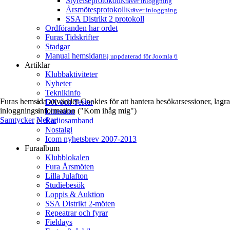
Styrelseprotokoll
Kräver inloggning
Årsmötesprotokoll
Kräver inloggning
SSA Distrikt 2 protokoll
Ordföranden har ordet
Furas Tidskrifter
Stadgar
Manual hemsidan
Ej uppdaterad för Joomla 6
Artiklar
Klubbaktiviteter
Nyheter
Teknikinfo
Furas hemsida använder Cookies för att hantera besökarsessioner, lagra
DX och Tester
inloggningsinformation ("Kom ihåg mig")
Litteratur
Samtycker
Nekar
Radiosamband
Nostalgi
Icom nyhetsbrev 2007-2013
Furaalbum
Klubblokalen
Fura Årsmöten
Lilla Julafton
Studiebesök
Loppis & Auktion
SSA Distrikt 2-möten
Repeatrar och fyrar
Fieldays