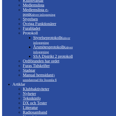
Klubbvärdar
Medlemslista
Medlemslista e-
post
Kräver inloggning
Styrelsen
Övriga Funktionärer
Furabladet
Protokoll
Styrelseprotokoll
Kräver
inloggning
Årsmötesprotokoll
Kräver
inloggning
SSA Distrikt 2 protokoll
Ordföranden har ordet
Furas Tidskrifter
Stadgar
Manual hemsidan
Ej
uppdaterad för Joomla 6
Artiklar
Klubbaktiviteter
Nyheter
Teknikinfo
DX och Tester
Litteratur
Radiosamband