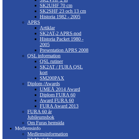
SK2UHF 70 cm
SK2SHF 23 och 13 cm
Historia 1982 - 2005
APRS
Artiklar
SK2AT-2 APRS-nod
Historia Packet 1980 -
2005
Presentation APRS 2008
QSL information
QSL rutiner
SK2AT / FURA QSL
kort
SM200PAX
Diplom /Awards
UMEÅ 2014 Award
Diplom FURA 60
Award FURA 60
FURA Award 2013
FURA 60 år
Jubileumsbok
Om Furas hemsida
Medlemsinfo
Medlemsinformation