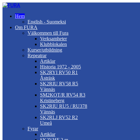
Hem
English - Suomeksi
Om FURA
Välkommen till Fura
Verksamheter
Klubblokalen
Kurser/utbildning
Repeatrar
Artiklar
Historia 1972 - 2005
SK2RYI RV50 R1
Åsträsk
SK2RIU RV58 R5
Vännäs
SM2KOT/R RV54 R3
Kristineberg
SK2RIU RU5 / RU378
Vännäs
SK2RLJ RV52 R2
Umeå
Fyrar
Artiklar
SK2VHF 2 m