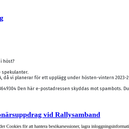
ng
i höst?
 spekulanter.
, då vi planerar för ett upplägg under hösten-vintern 2023-2
-8649304
Den här e-postadressen skyddas mot spambots. Du må
onärsuppdrag vid Rallysamband
er Cookies för att hantera besökarsessioner, lagra inloggningsinforma