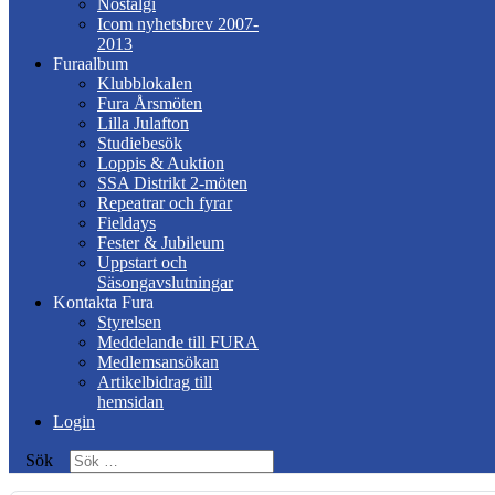
Nostalgi
Icom nyhetsbrev 2007-
2013
Furaalbum
Klubblokalen
Fura Årsmöten
Lilla Julafton
Studiebesök
Loppis & Auktion
SSA Distrikt 2-möten
Repeatrar och fyrar
Fieldays
Fester & Jubileum
Uppstart och
Säsongavslutningar
Kontakta Fura
Styrelsen
Meddelande till FURA
Medlemsansökan
Artikelbidrag till
hemsidan
Login
Sök